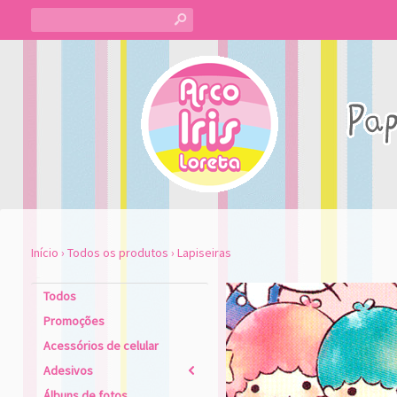
s
Início
›
Todos os produtos
›
Lapiseiras
Todos
Promoções
Acessórios de celular
Adesivos
2
Álbuns de fotos