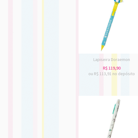
Lapiseira Doraemon
R$
119,90
ou R$
113,91
no depósito