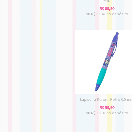
Milk
R$
89,90
ou R$
85,41
no depósito
Lapiseira Kuromi Retrô 0.5 m
R$
59,90
ou R$
56,91
no depósito