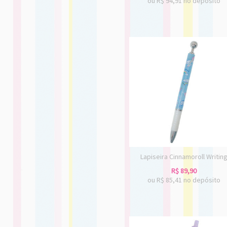
ou R$
94,91
no depósito
Lapiseira Cinnamoroll Writin
R$
89,90
ou R$
85,41
no depósito