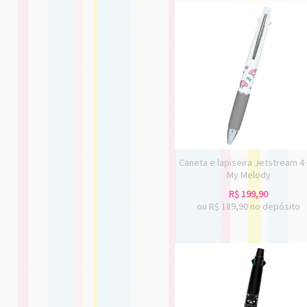
Caneta e lapiseira Jetstream 4 
My Melody
R$
199,90
ou R$
189,90
no depósito