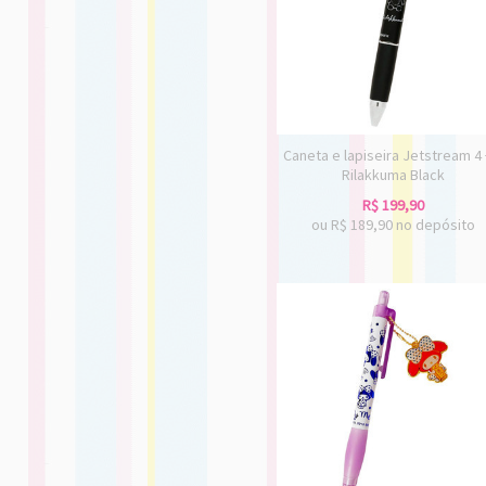
Caneta e lapiseira Jetstream 4 
Rilakkuma Black
R$
199,90
ou R$
189,90
no depósito