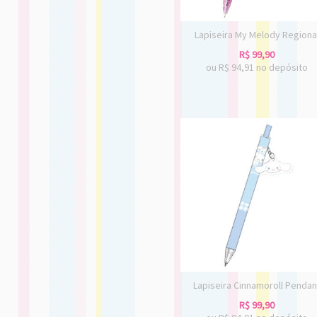
Lapiseira My Melody Regiona
R$
99,90
ou R$
94,91
no depósito
Lapiseira Cinnamoroll Pendan
R$
99,90