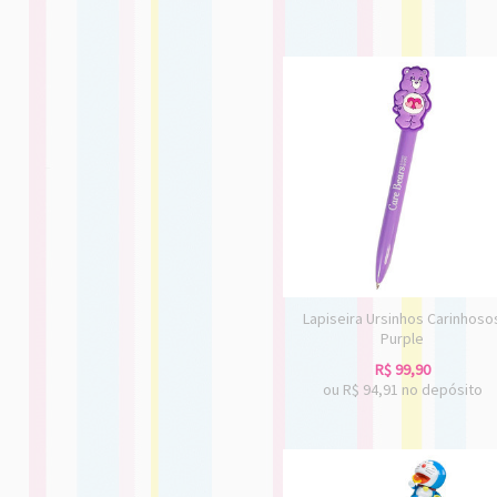
Lapiseira Ursinhos Carinhoso
Purple
R$
99,90
ou R$
94,91
no depósito