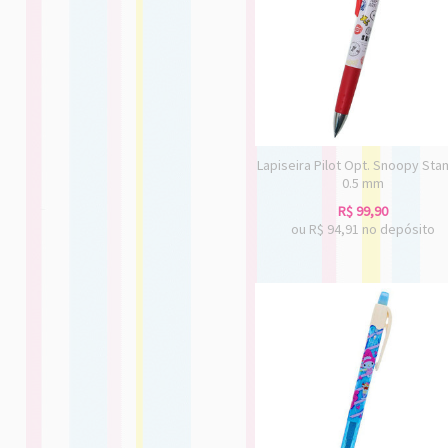
Lapiseira Pilot Opt. Snoopy St
0.5 mm
R$
99,90
ou R$
94,91
no depósito