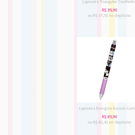
Lapiseira Triangular Coelhinh
R$
39,90
ou R$
37,91
no depósito
Lapiseira Energize Kuromi Com
R$
89,90
ou R$
85,41
no depósito