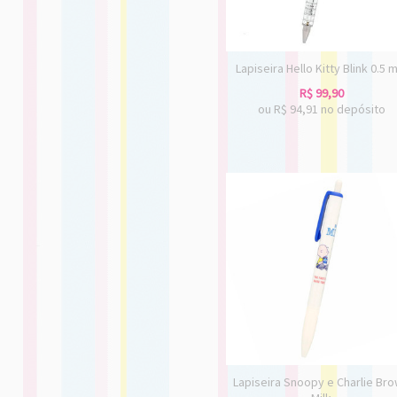
Lapiseira Hello Kitty Blink 0.5
R$
99,90
ou R$
94,91
no depósito
Lapiseira Snoopy e Charlie Br