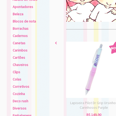
Apontadores
Beleza
Blocos de nota
Borrachas
Cadernos
Canetas
2
Carimbos
Cartões
Chaveiros
Clips
Colas
Corretivos
Cozinha
Deco rush
Lapiseira Pilot Dr Grip Ursinh
Carinhosos Purple
Diversos
R$
149,90
Embalagens