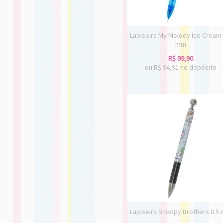
Lapiseira My Melody Ice Cream 
mm
R$
99,90
ou R$
94,91
no depósito
Lapiseira Snoopy Brothers 0.5