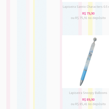
Lapiseira Sanrio Characters 0.
R$
79,90
ou R$
75,91
no depósito
Lapiseira Snoopy Balloons
R$
89,90
ou R$
85,41
no depósito