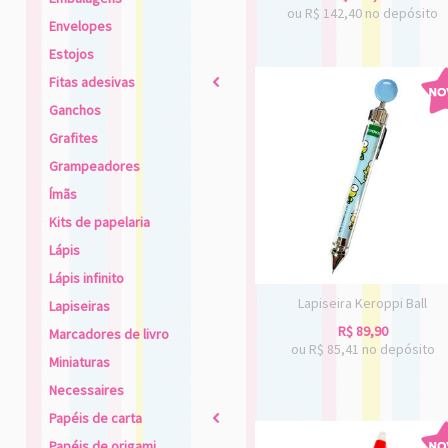
ou R$
142,40
no depósito
Envelopes
Estojos
Fitas adesivas
2
Ganchos
Grafites
Grampeadores
Ímãs
Kits de papelaria
Lápis
Lápis infinito
Lapiseira Keroppi Ball
Lapiseiras
R$
89,90
Marcadores de livro
ou R$
85,41
no depósito
Miniaturas
Necessaires
Papéis de carta
2
Papéis de origami