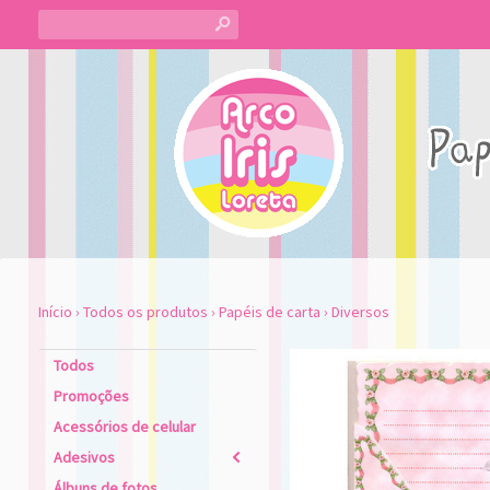
s
Início
›
Todos os produtos
›
Papéis de carta
›
Diversos
Todos
Promoções
Acessórios de celular
Adesivos
2
Álbuns de fotos