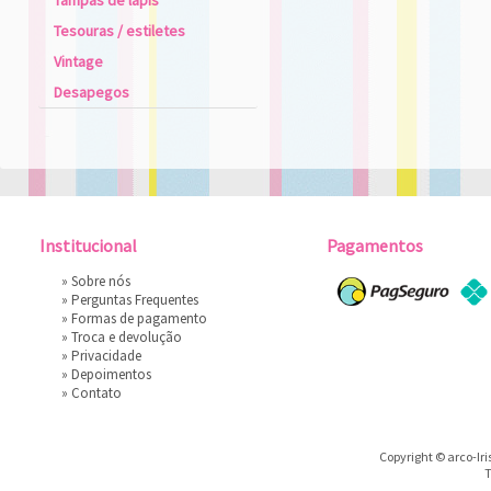
Tampas de lápis
Tesouras / estiletes
Vintage
Desapegos
Institucional
Pagamentos
»
Sobre nós
»
Perguntas Frequentes
»
Formas de pagamento
»
Troca e devolução
»
Privacidade
»
Depoimentos
»
Contato
Copyright © arco-Iri
T