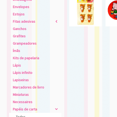
Envelopes
Estojos
Fitas adesivas
2
Ganchos
Grafites
Grampeadores
Ímãs
Kits de papelaria
Lápis
Lápis infinito
Lapiseiras
Marcadores de livro
Miniaturas
Necessaires
Papéis de carta
4
Todos