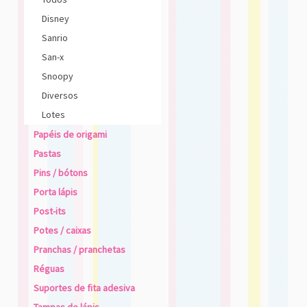
Disney
Sanrio
San-x
Snoopy
Diversos
Lotes
Papéis de origami
Pastas
Pins / bótons
Porta lápis
Post-its
Potes / caixas
Pranchas / pranchetas
Réguas
Suportes de fita adesiva