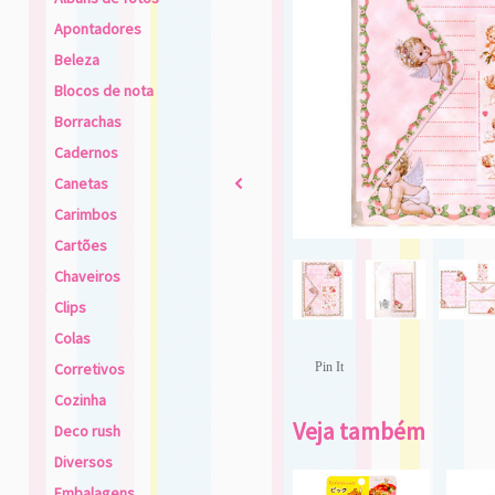
Apontadores
Beleza
Blocos de nota
Borrachas
Cadernos
Canetas
2
Carimbos
Cartões
Chaveiros
Clips
Colas
Corretivos
Pin It
Cozinha
Veja também
Deco rush
Diversos
Embalagens