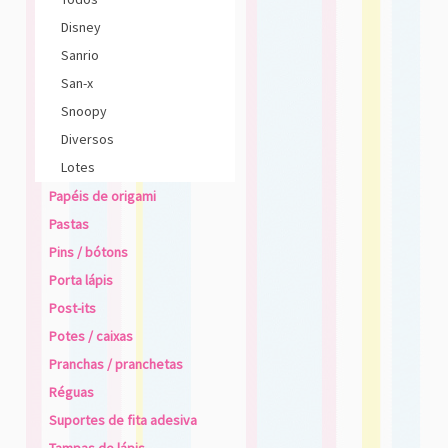
Disney
Sanrio
San-x
Snoopy
Diversos
Lotes
Papéis de origami
Pastas
Pins / bótons
Porta lápis
Post-its
Potes / caixas
Pranchas / pranchetas
Réguas
Suportes de fita adesiva