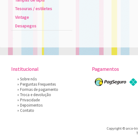
Tampas de lápis
Tesouras / estiletes
Vintage
Desapegos
Institucional
Pagamentos
»
Sobre nós
»
Perguntas Frequentes
»
Formas de pagamento
»
Troca e devolução
»
Privacidade
»
Depoimentos
»
Contato
Copyright © arco-Iri
T