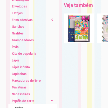
Veja também
Envelopes
Estojos
Fitas adesivas
2
Ganchos
Grafites
Grampeadores
Ímãs
Kits de papelaria
Lápis
Lápis infinito
Lapiseiras
Marcadores de livro
Miniaturas
Necessaires
Papéis de carta
4
Todos