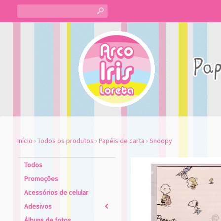
s
Início
›
Todos os produtos
›
Papéis de carta
›
Snoopy
Todos
Promoções
Acessórios de celular
Adesivos
2
Álbuns de fotos