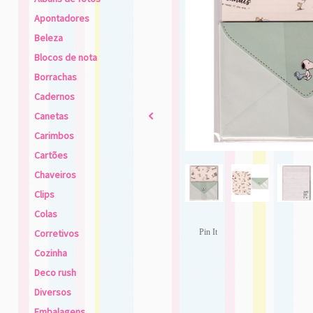
Apontadores
Beleza
Blocos de nota
Borrachas
Cadernos
Canetas
2
Carimbos
Cartões
Chaveiros
Clips
Colas
Corretivos
Pin It
Cozinha
Deco rush
Diversos
Embalagens