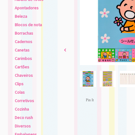
Apontadores
Beleza
Blocos de nota
Borrachas
Cadernos
Canetas
2
Carimbos
Cartões
Chaveiros
Clips
Colas
Corretivos
Pin It
Cozinha
Deco rush
Diversos
Embalagens