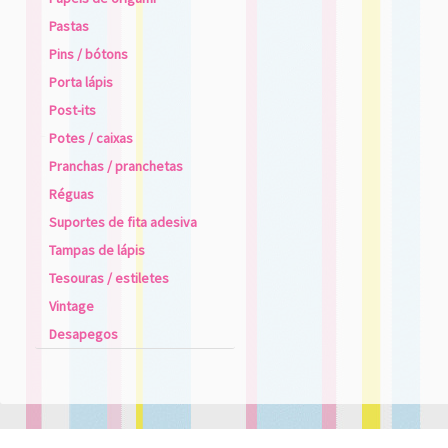
Pastas
Pins / bótons
Porta lápis
Post-its
Potes / caixas
Pranchas / pranchetas
Réguas
Suportes de fita adesiva
Tampas de lápis
Tesouras / estiletes
Vintage
Desapegos