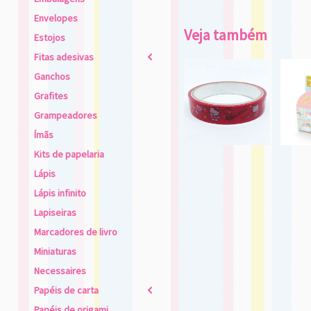
Envelopes
Veja também
Estojos
Fitas adesivas
2
Ganchos
Grafites
Grampeadores
Ímãs
Kits de papelaria
Lápis
Lápis infinito
Lapiseiras
Marcadores de livro
Miniaturas
Necessaires
Papéis de carta
2
Papéis de origami