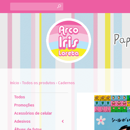
s
Início
›
Todos os produtos
›
Cadernos
Todos
Promoções
Acessórios de celular
Adesivos
2
Álbuns de fotos