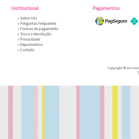
Institucional
Pagamentos
»
Sobre nós
»
Perguntas Frequentes
»
Formas de pagamento
»
Troca e devolução
»
Privacidade
»
Depoimentos
»
Contato
Copyright © arco-Iri
T