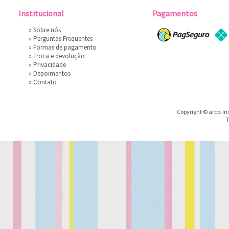
Institucional
Pagamentos
»
Sobre nós
»
Perguntas Frequentes
»
Formas de pagamento
»
Troca e devolução
»
Privacidade
»
Depoimentos
»
Contato
Copyright © arco-Iri
T