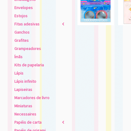
Envelopes
Estojos
Fitas adesivas
2
Ganchos
Grafites
Grampeadores
Ímãs
Kits de papelaria
Lápis
Lápis infinito
Lapiseiras
Marcadores de livro
Miniaturas
Necessaires
Papéis de carta
2
Papéis de origami