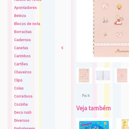
Apontadores
Beleza
Blocos de nota
Borrachas
Cadernos
Canetas
2
Carimbos
Cartões
Chaveiros
Clips
Colas
Corretivos
Pin It
Cozinha
Veja também
Deco rush
Diversos
Embalagens