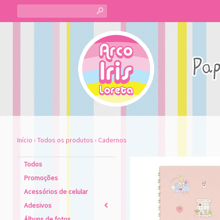
s
Início
›
Todos os produtos
›
Cadernos
Todos
Promoções
Acessórios de celular
Adesivos
2
Álbuns de fotos