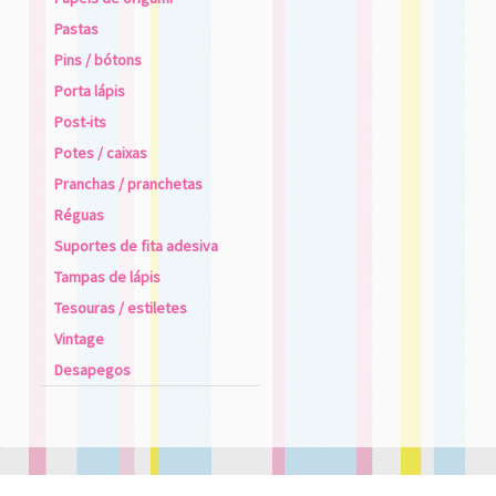
Pastas
Pins / bótons
Porta lápis
Post-its
Potes / caixas
Pranchas / pranchetas
Réguas
Suportes de fita adesiva
Tampas de lápis
Tesouras / estiletes
Vintage
Desapegos