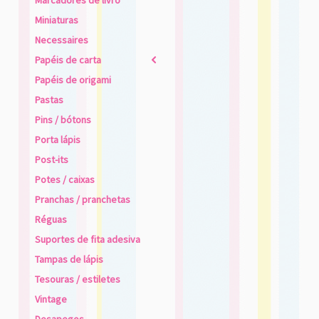
Marcadores de livro
Miniaturas
Necessaires
Papéis de carta
2
Papéis de origami
Pastas
Pins / bótons
Porta lápis
Post-its
Potes / caixas
Pranchas / pranchetas
Réguas
Suportes de fita adesiva
Tampas de lápis
Tesouras / estiletes
Vintage