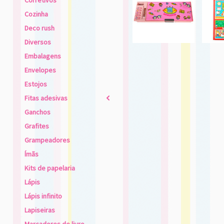
Corretivos
Cozinha
Deco rush
Diversos
Embalagens
Envelopes
Estojos
Fitas adesivas
2
Ganchos
Grafites
Grampeadores
Ímãs
Kits de papelaria
Lápis
Lápis infinito
Lapiseiras