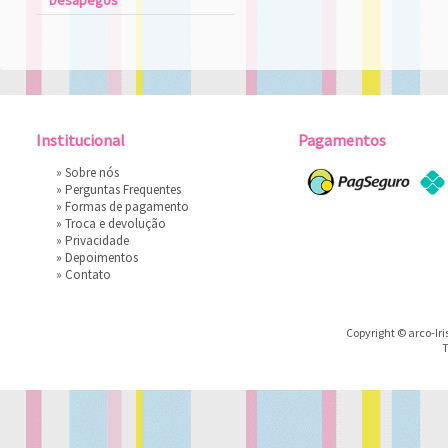
Desapegos
Institucional
Pagamentos
»
Sobre nós
»
Perguntas Frequentes
»
Formas de pagamento
»
Troca e devolução
»
Privacidade
»
Depoimentos
»
Contato
Copyright © arco-Iri
T