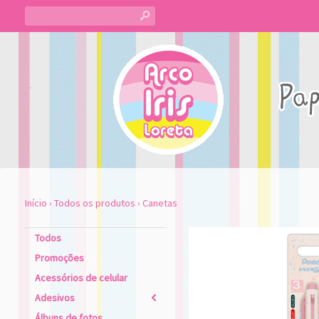
s
Início
›
Todos os produtos
›
Canetas
Todos
Promoções
Acessórios de celular
Adesivos
2
Álbuns de fotos