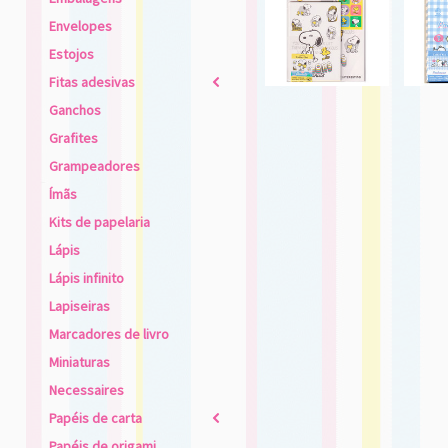
Envelopes
Estojos
Fitas adesivas
2
Ganchos
Grafites
Grampeadores
Ímãs
Kits de papelaria
Lápis
Lápis infinito
Lapiseiras
Marcadores de livro
Miniaturas
Necessaires
Papéis de carta
2
Papéis de origami