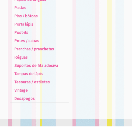
Pastas
Pins / bótons
Porta lápis
Post-its
Potes / caixas
Pranchas / pranchetas
Réguas
Suportes de fita adesiva
Tampas de lápis
Tesouras / estiletes
Vintage
Desapegos