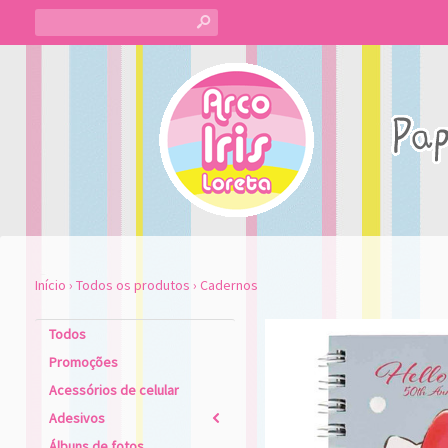
s
Início
›
Todos os produtos
›
Cadernos
Todos
Promoções
Acessórios de celular
Adesivos
2
Álbuns de fotos