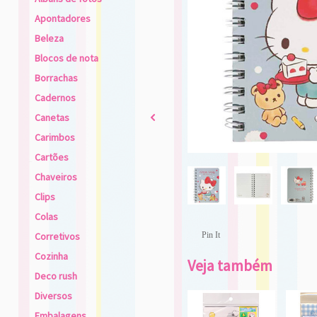
Apontadores
Beleza
Blocos de nota
Borrachas
Cadernos
Canetas
2
Carimbos
Cartões
Chaveiros
Clips
Colas
Corretivos
Pin It
Cozinha
Veja também
Deco rush
Diversos
Embalagens