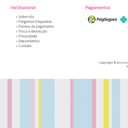
Institucional
Pagamentos
»
Sobre nós
»
Perguntas Frequentes
»
Formas de pagamento
»
Troca e devolução
»
Privacidade
»
Depoimentos
»
Contato
Copyright © arco-Iri
T