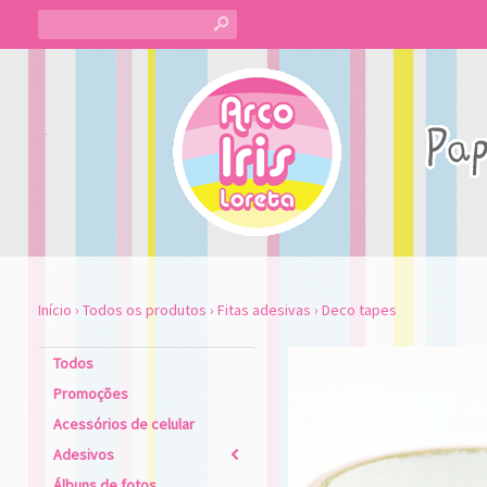
s
Início
›
Todos os produtos
›
Fitas adesivas
›
Deco tapes
Todos
Promoções
Acessórios de celular
Adesivos
2
Álbuns de fotos