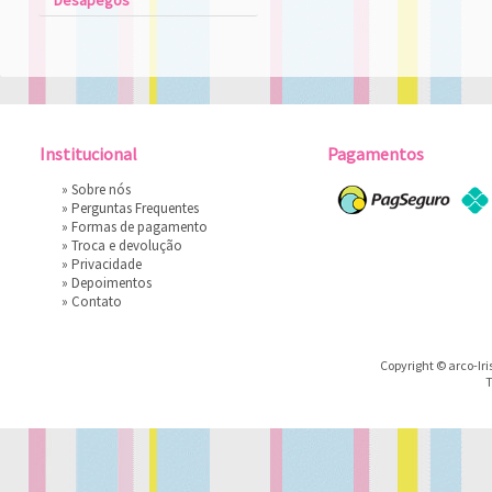
Desapegos
Institucional
Pagamentos
»
Sobre nós
»
Perguntas Frequentes
»
Formas de pagamento
»
Troca e devolução
»
Privacidade
»
Depoimentos
»
Contato
Copyright © arco-Iri
T