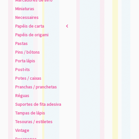
Marcadores de livro
Miniaturas
Necessaires
Papéis de carta
2
Papéis de origami
Pastas
Pins / bótons
Porta lápis
Post-its
Potes / caixas
Pranchas / pranchetas
Réguas
Suportes de fita adesiva
Tampas de lápis
Tesouras / estiletes
Vintage