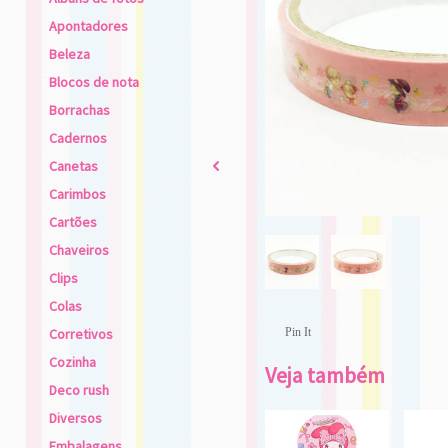
Apontadores
Beleza
Blocos de nota
Borrachas
Cadernos
Canetas
2
Carimbos
Cartões
Chaveiros
Clips
Colas
Corretivos
Pin It
Cozinha
Veja também
Deco rush
Diversos
Embalagens