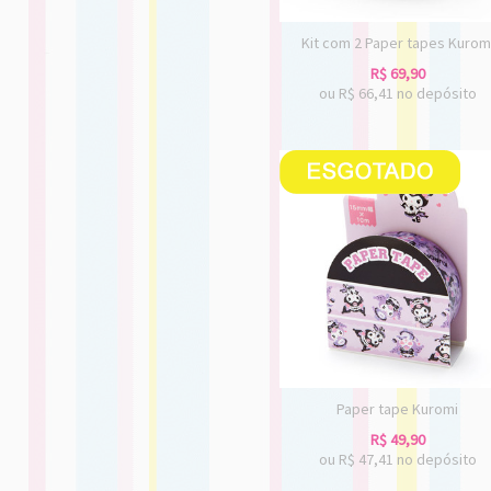
Kit com 2 Paper tapes Kurom
R$
69,90
ou R$
66,41
no depósito
Paper tape Kuromi
R$
49,90
ou R$
47,41
no depósito