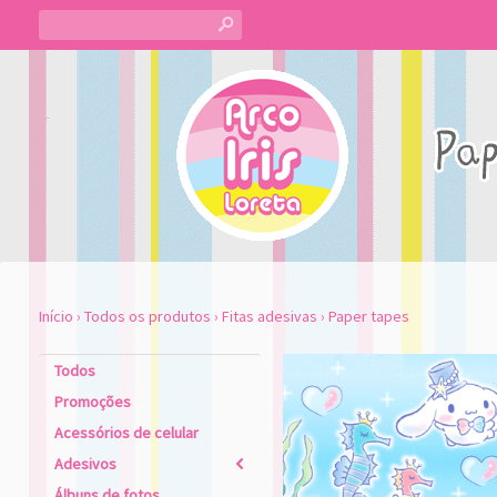
s
Início
›
Todos os produtos
›
Fitas adesivas
›
Paper tapes
Todos
Promoções
Acessórios de celular
Adesivos
2
Álbuns de fotos