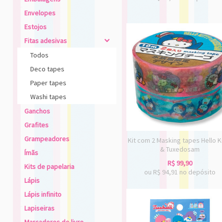
Envelopes
Estojos
Fitas adesivas
4
Todos
Deco tapes
Paper tapes
Washi tapes
Ganchos
Grafites
Grampeadores
Kit com 2 Masking tapes Hello K
& Tuxedosam
Ímãs
R$
99,90
Kits de papelaria
ou R$
94,91
no depósito
Lápis
Lápis infinito
Lapiseiras