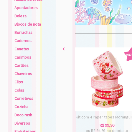
Apontadores
Beleza
Blocos de nota
Borrachas
Cadernos
Canetas
2
Carimbos
Cartões
Chaveiros
Clips
Colas
Corretivos
Cozinha
Deco rush
Kit com 4 Paper tapes Morangu
Diversos
R$
99,90
ou R$
94,91
no depósito
Embalagens