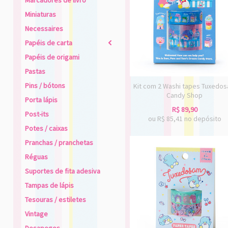
Marcadores de livro
Miniaturas
Necessaires
Papéis de carta
2
Papéis de origami
Pastas
Pins / bótons
Kit com 2 Washi tapes Tuxedo
Candy Shop
Porta lápis
R$
89,90
Post-its
ou R$
85,41
no depósito
Potes / caixas
Pranchas / pranchetas
Réguas
Suportes de fita adesiva
Tampas de lápis
Tesouras / estiletes
Vintage