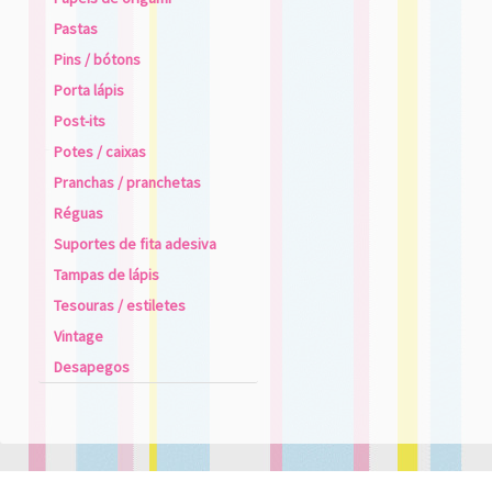
Pastas
Pins / bótons
Porta lápis
Post-its
Potes / caixas
Pranchas / pranchetas
Réguas
Suportes de fita adesiva
Tampas de lápis
Tesouras / estiletes
Vintage
Desapegos