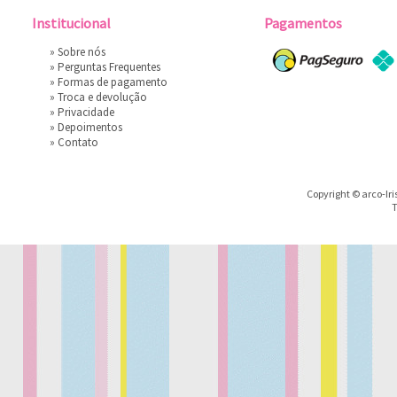
Institucional
Pagamentos
»
Sobre nós
»
Perguntas Frequentes
»
Formas de pagamento
»
Troca e devolução
»
Privacidade
»
Depoimentos
»
Contato
Copyright © arco-Iri
T