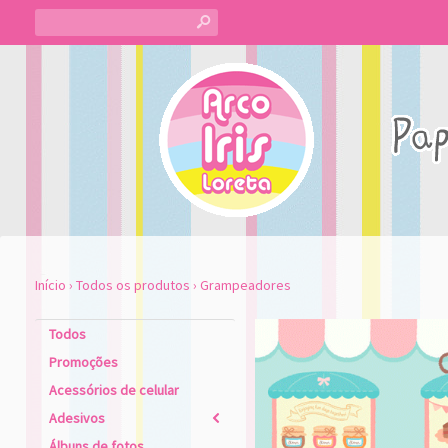
s
Início
›
Todos os produtos
›
Grampeadores
Todos
Promoções
Acessórios de celular
Adesivos
2
Álbuns de fotos