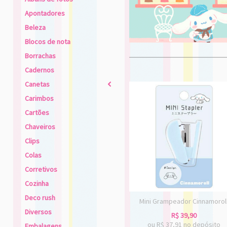
Apontadores
Beleza
Blocos de nota
Borrachas
Cadernos
Canetas
2
Carimbos
Cartões
Chaveiros
Clips
Colas
Corretivos
Cozinha
Deco rush
Mini Grampeador Cinnamorol
Diversos
R$
39,90
ou R$
37,91
no depósito
Embalagens