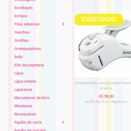
Envelopes
Estojos
Fitas adesivas
2
Ganchos
Grafites
Grampeadores
Ímãs
Kits de papelaria
Lápis
Lápis infinito
Grampeador sem grampo Harin
branco
Lapiseiras
R$
99,90
Marcadores de livro
ou R$
94,91
no depósito
Miniaturas
Necessaires
Papéis de carta
2
Papéis de origami