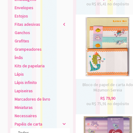
ou R$
85,41
no depósito
Envelopes
Estojos
Fitas adesivas
2
Ganchos
Grafites
Grampeadores
Ímãs
Kits de papelaria
Lápis
Lápis infinito
Bloco de papel de carta Ado
Mizumori Sereia
Lapiseiras
R$
79,90
Marcadores de livro
ou R$
75,91
no depósito
Miniaturas
Necessaires
Papéis de carta
4
Todos