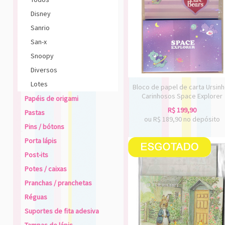
Disney
Sanrio
San-x
Snoopy
Diversos
Lotes
Bloco de papel de carta Ursin
Carinhosos Space Explorer
Papéis de origami
R$
199,90
Pastas
ou R$
189,90
no depósito
Pins / bótons
Porta lápis
Post-its
Potes / caixas
Pranchas / pranchetas
Réguas
Suportes de fita adesiva