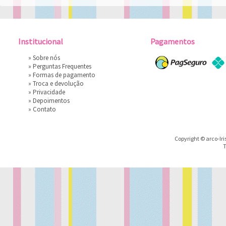
Institucional
Pagamentos
»
Sobre nós
»
Perguntas Frequentes
»
Formas de pagamento
»
Troca e devolução
»
Privacidade
»
Depoimentos
»
Contato
Copyright © arco-Iri
T