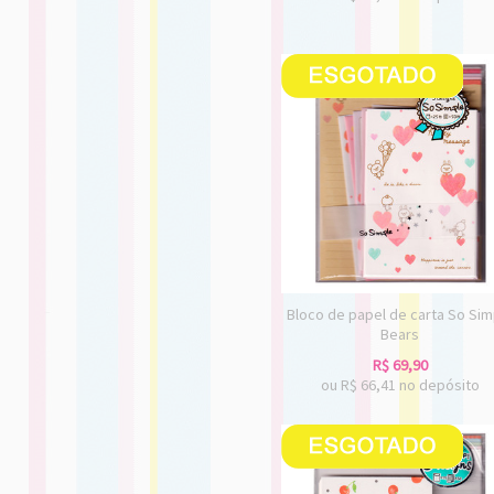
Bloco de papel de carta So Sim
Bears
R$
69,90
ou R$
66,41
no depósito