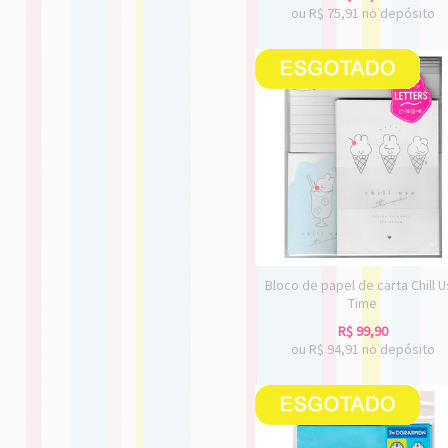
ou R$
75,91
no depósito
Bloco de papel de carta Chill 
Time
R$
99,90
ou R$
94,91
no depósito