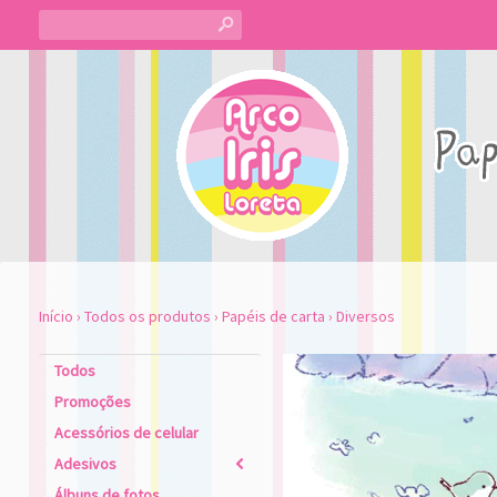
s
Início
›
Todos os produtos
›
Papéis de carta
›
Diversos
Todos
Promoções
Acessórios de celular
Adesivos
2
Álbuns de fotos