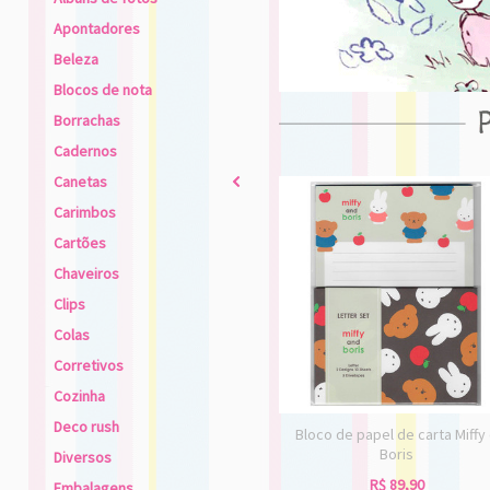
Apontadores
Beleza
Blocos de nota
Borrachas
Cadernos
Canetas
2
Carimbos
Cartões
Chaveiros
Clips
Colas
Corretivos
Cozinha
Deco rush
Bloco de papel de carta Miffy
Boris
Diversos
R$
89,90
Embalagens