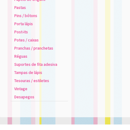
Pastas
Pins / bótons
Porta lápis
Post-its
Potes / caixas
Pranchas / pranchetas
Réguas
Suportes de fita adesiva
Tampas de lápis
Tesouras / estiletes
Vintage
Desapegos