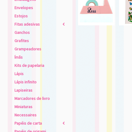
Envelopes
Estojos
Fitas adesivas
2
Ganchos
Grafites
Grampeadores
Ímãs
Kits de papelaria
Lápis
Lápis infinito
Lapiseiras
Marcadores de livro
Miniaturas
Necessaires
Papéis de carta
2
Papéis de origami