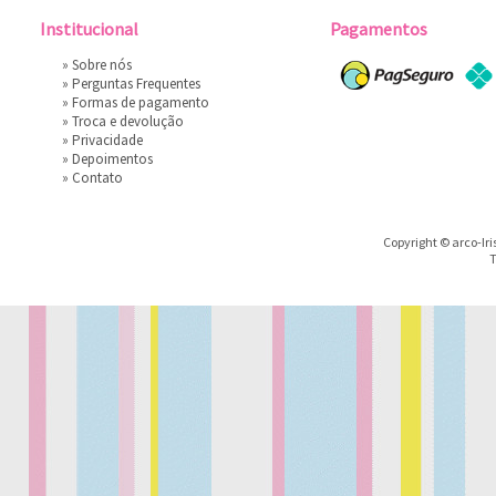
Institucional
Pagamentos
»
Sobre nós
»
Perguntas Frequentes
»
Formas de pagamento
»
Troca e devolução
»
Privacidade
»
Depoimentos
»
Contato
Copyright © arco-Iri
T