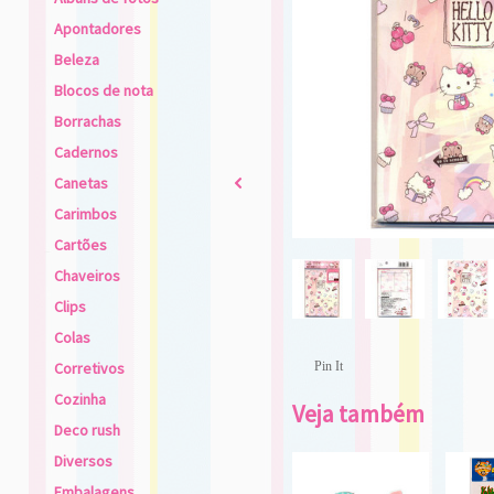
Apontadores
Beleza
Blocos de nota
Borrachas
Cadernos
Canetas
2
Carimbos
Cartões
Chaveiros
Clips
Colas
Corretivos
Pin It
Cozinha
Veja também
Deco rush
Diversos
Embalagens