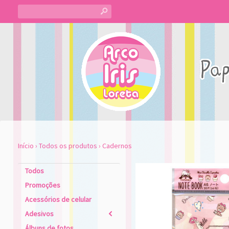
s
Início
›
Todos os produtos
›
Cadernos
Todos
Promoções
Acessórios de celular
Adesivos
2
Álbuns de fotos