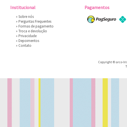
Institucional
Pagamentos
»
Sobre nós
»
Perguntas Frequentes
»
Formas de pagamento
»
Troca e devolução
»
Privacidade
»
Depoimentos
»
Contato
Copyright © arco-Iri
T