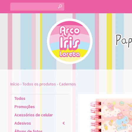
s
Início
›
Todos os produtos
›
Cadernos
Todos
Promoções
Acessórios de celular
Adesivos
2
Álbuns de fotos