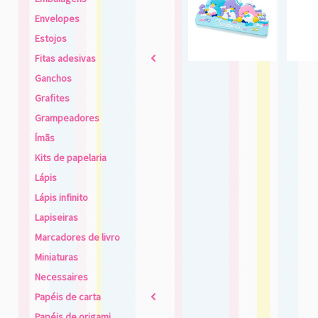
Envelopes
Estojos
Fitas adesivas
2
Ganchos
Grafites
Grampeadores
Ímãs
Kits de papelaria
Lápis
Lápis infinito
Lapiseiras
Marcadores de livro
Miniaturas
Necessaires
Papéis de carta
2
Papéis de origami