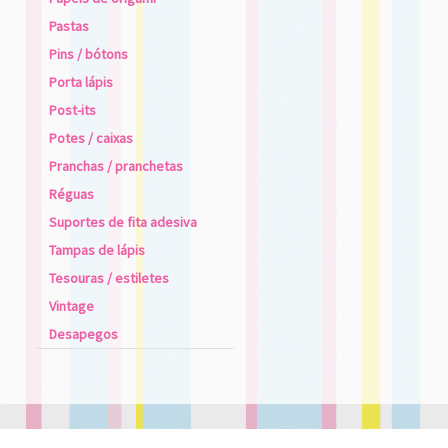
Pastas
Pins / bótons
Porta lápis
Post-its
Potes / caixas
Pranchas / pranchetas
Réguas
Suportes de fita adesiva
Tampas de lápis
Tesouras / estiletes
Vintage
Desapegos