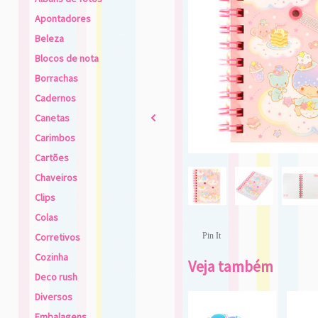
Apontadores
Beleza
Blocos de nota
Borrachas
Cadernos
Canetas
2
Carimbos
Cartões
Chaveiros
Clips
Colas
Corretivos
Pin It
Cozinha
Veja também
Deco rush
Diversos
Embalagens