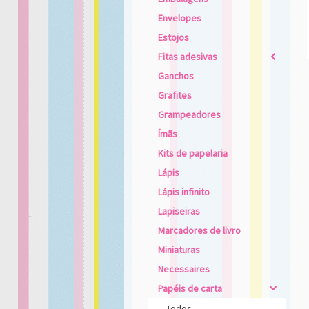
Envelopes
Estojos
Fitas adesivas
2
Ganchos
Grafites
Grampeadores
Ímãs
Kits de papelaria
Lápis
Lápis infinito
Lapiseiras
Marcadores de livro
Miniaturas
Necessaires
Papéis de carta
4
Todos