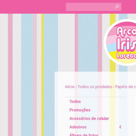
s
Início
›
Todos os produtos
›
Papéis de c
Todos
Promoções
Acessórios de celular
Adesivos
2
Álbuns de fotos