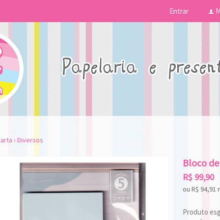
Entrar
M
f
arta
›
Diversos
Bloco de
R$
99,90
ou R$
94,91
Produto esgo