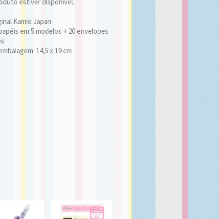
duto estiver disponível.
ginal Kamio Japan
papéis em 5 modelos + 20 envelopes
os
embalagem: 14,5 x 19 cm