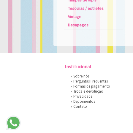
Tampas de lápis
Tesouras / estiletes
Vintage
Desapegos
Institucional
»
Sobre nós
»
Perguntas Frequentes
»
Formas de pagamento
»
Troca e devolução
»
Privacidade
»
Depoimentos
»
Contato