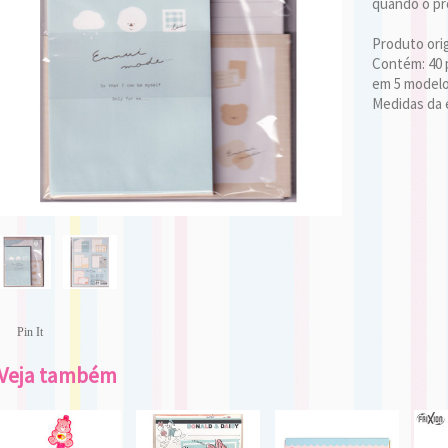
quando o pro
Produto ori
Contém: 40 
em 5 model
Medidas da 
Pin It
Veja também