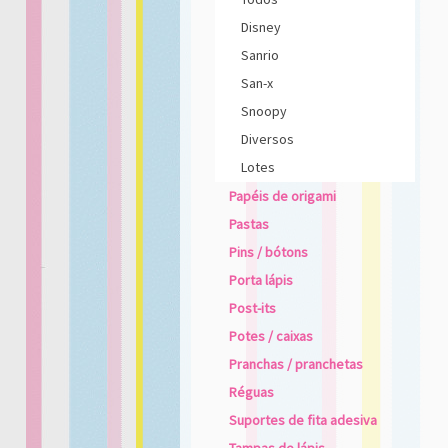
Disney
Sanrio
San-x
Snoopy
Diversos
Lotes
Papéis de origami
Pastas
Pins / bótons
Porta lápis
Post-its
Potes / caixas
Pranchas / pranchetas
Réguas
Suportes de fita adesiva