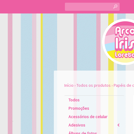
s
Início
›
Todos os produtos
›
Papéis de c
Todos
Promoções
Acessórios de celular
Adesivos
2
Álbuns de fotos