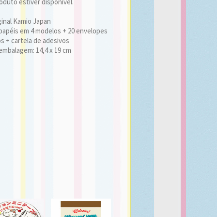
duto estiver disponível.
ginal Kamio Japan
papéis em 4 modelos + 20 envelopes
s + cartela de adesivos
embalagem: 14,4 x 19 cm