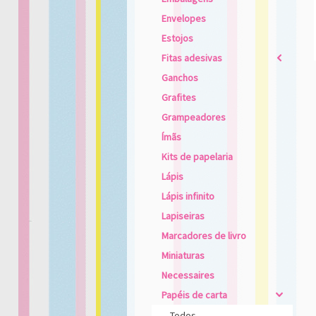
Envelopes
Estojos
Fitas adesivas
2
Ganchos
Grafites
Grampeadores
Ímãs
Kits de papelaria
Lápis
Lápis infinito
Lapiseiras
Marcadores de livro
Miniaturas
Necessaires
Papéis de carta
4
Todos