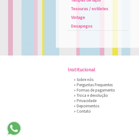
Tampas de lápis
Tesouras / estiletes
Vintage
Desapegos
Institucional
»
Sobre nós
»
Perguntas Frequentes
»
Formas de pagamento
»
Troca e devolução
»
Privacidade
»
Depoimentos
»
Contato