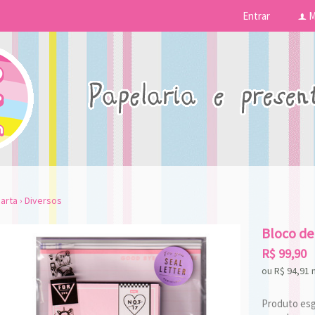
Entrar
M
f
arta
›
Diversos
Bloco de
R$
99,90
ou R$
94,91
Produto esgo