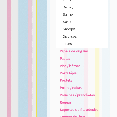
Disney
Sanrio
San-x
Snoopy
Diversos
Lotes
Papéis de origami
Pastas
Pins / bótons
Porta lápis
Post-its
Potes / caixas
Pranchas / pranchetas
Réguas
Suportes de fita adesiva