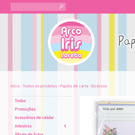
s
Início
›
Todos os produtos
›
Papéis de carta
›
Diversos
Todos
Promoções
Acessórios de celular
Adesivos
2
Álbuns de fotos