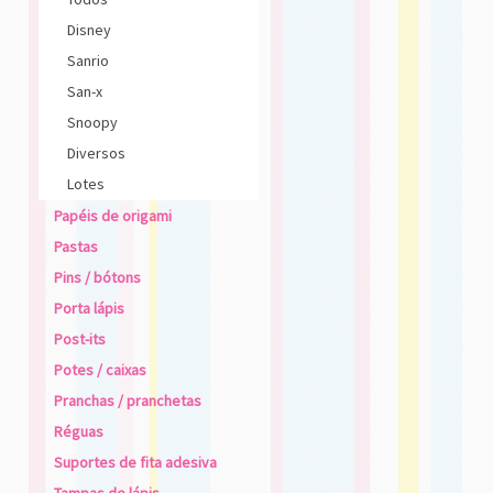
Disney
Sanrio
San-x
Snoopy
Diversos
Lotes
Papéis de origami
Pastas
Pins / bótons
Porta lápis
Post-its
Potes / caixas
Pranchas / pranchetas
Réguas
Suportes de fita adesiva