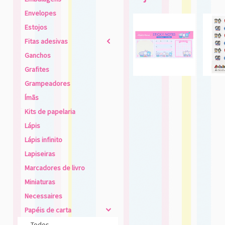
Envelopes
Estojos
Fitas adesivas
2
Ganchos
Grafites
Grampeadores
Ímãs
Kits de papelaria
Lápis
Lápis infinito
Lapiseiras
Marcadores de livro
Miniaturas
Necessaires
Papéis de carta
4
Todos