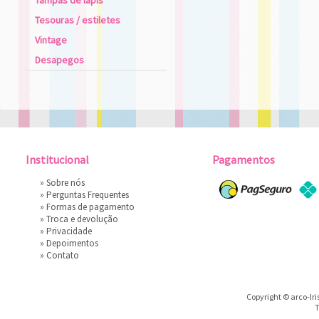
Tampas de lápis
Tesouras / estiletes
Vintage
Desapegos
Institucional
Pagamentos
»
Sobre nós
»
Perguntas Frequentes
»
Formas de pagamento
»
Troca e devolução
»
Privacidade
»
Depoimentos
»
Contato
Copyright © arco-Iri
T