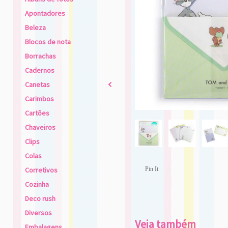
Apontadores
Beleza
Blocos de nota
Borrachas
Cadernos
Canetas
2
Carimbos
Cartões
Chaveiros
Clips
Colas
Corretivos
Pin It
Cozinha
Deco rush
Diversos
Veja também
Embalagens