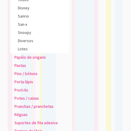
Disney
Sanrio
San-x
Snoopy
Diversos
Lotes
Papéis de origami
Pastas
Pins / bótons
Porta lápis
Post-its
Potes / caixas
Pranchas / pranchetas
Réguas
Suportes de fita adesiva