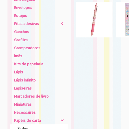
Envelopes
Estojos
Fitas adesivas
2
Ganchos
Grafites
Grampeadores
Ímãs
Kits de papelaria
Lápis
Lápis infinito
Lapiseiras
Marcadores de livro
Miniaturas
Necessaires
Papéis de carta
4
Todos