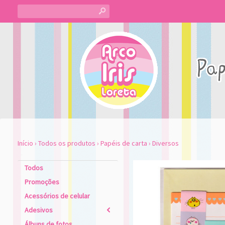
s
Início
›
Todos os produtos
›
Papéis de carta
›
Diversos
Todos
Promoções
Acessórios de celular
Adesivos
2
Álbuns de fotos