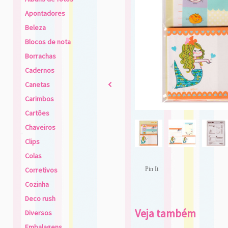
Apontadores
Beleza
Blocos de nota
Borrachas
Cadernos
Canetas
2
Carimbos
Cartões
Chaveiros
Clips
Colas
Corretivos
Pin It
Cozinha
Deco rush
Veja também
Diversos
Embalagens