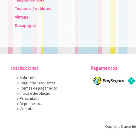
Tampas de lápis
Tesouras / estiletes
Vintage
Desapegos
Institucional
Pagamentos
»
Sobre nós
»
Perguntas Frequentes
»
Formas de pagamento
»
Troca e devolução
»
Privacidade
»
Depoimentos
»
Contato
Copyright © arco-Iri
T