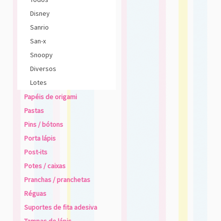
Disney
Sanrio
San-x
Snoopy
Diversos
Lotes
Papéis de origami
Pastas
Pins / bótons
Porta lápis
Post-its
Potes / caixas
Pranchas / pranchetas
Réguas
Suportes de fita adesiva