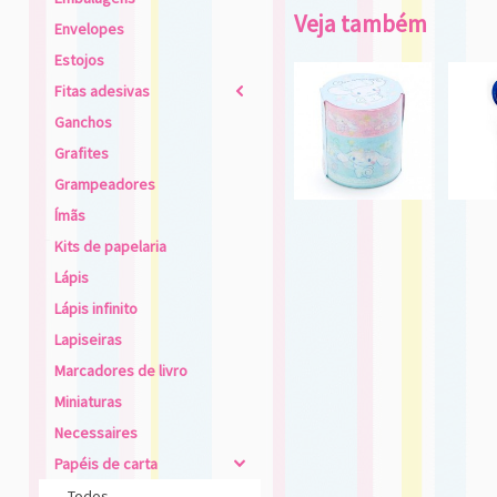
Veja também
Envelopes
Estojos
Fitas adesivas
2
Ganchos
Grafites
Grampeadores
Ímãs
Kits de papelaria
Lápis
Lápis infinito
Lapiseiras
Marcadores de livro
Miniaturas
Necessaires
Papéis de carta
4
Todos