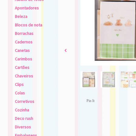
Apontadores
Beleza
Blocos de nota
Borrachas
Cadernos
Canetas
2
Carimbos
Cartões
Chaveiros
Clips
Colas
Corretivos
Pin It
Cozinha
Deco rush
Diversos
Embalagens