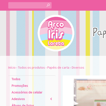
s
Início
›
Todos os produtos
›
Papéis de carta
›
Diversos
Todos
Promoções
Acessórios de celular
Adesivos
2
Álbuns de fotos