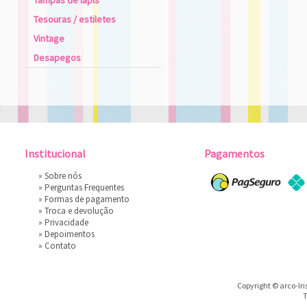
Tampas de lápis
Tesouras / estiletes
Vintage
Desapegos
Institucional
Pagamentos
»
Sobre nós
»
Perguntas Frequentes
»
Formas de pagamento
»
Troca e devolução
»
Privacidade
»
Depoimentos
»
Contato
Copyright © arco-Iri
T