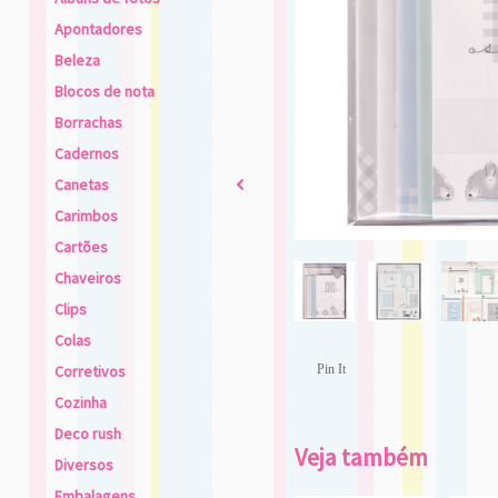
Apontadores
Beleza
Blocos de nota
Borrachas
Cadernos
Canetas
2
Carimbos
Cartões
Chaveiros
Clips
Colas
Corretivos
Pin It
Cozinha
Deco rush
Veja também
Diversos
Embalagens