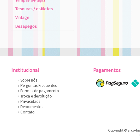
Tampas de lápis
Tesouras / estiletes
Vintage
Desapegos
Institucional
Pagamentos
»
Sobre nós
»
Perguntas Frequentes
»
Formas de pagamento
»
Troca e devolução
»
Privacidade
»
Depoimentos
»
Contato
Copyright © arco-Iri
T