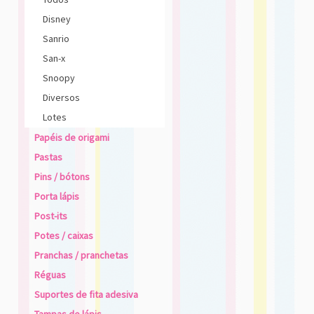
Disney
Sanrio
San-x
Snoopy
Diversos
Lotes
Papéis de origami
Pastas
Pins / bótons
Porta lápis
Post-its
Potes / caixas
Pranchas / pranchetas
Réguas
Suportes de fita adesiva