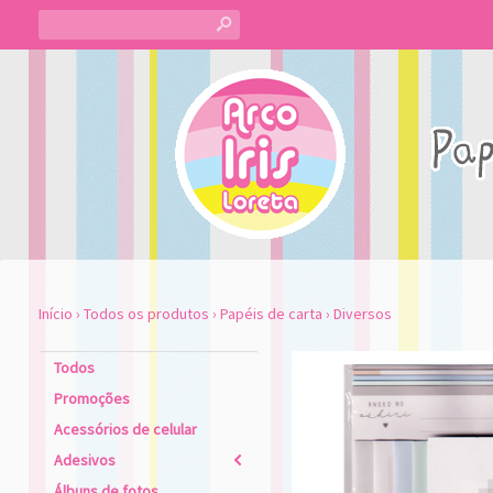
s
Início
›
Todos os produtos
›
Papéis de carta
›
Diversos
Todos
Promoções
Acessórios de celular
Adesivos
2
Álbuns de fotos