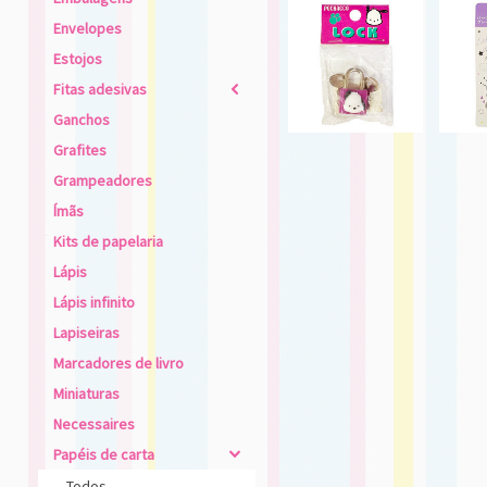
Envelopes
Estojos
Fitas adesivas
2
Ganchos
Grafites
Grampeadores
Ímãs
Kits de papelaria
Lápis
Lápis infinito
Lapiseiras
Marcadores de livro
Miniaturas
Necessaires
Papéis de carta
4
Todos