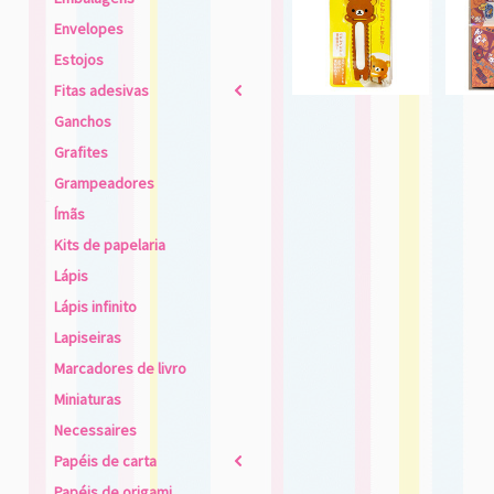
Envelopes
Estojos
Fitas adesivas
2
Ganchos
Grafites
Grampeadores
Ímãs
Kits de papelaria
Lápis
Lápis infinito
Lapiseiras
Marcadores de livro
Miniaturas
Necessaires
Papéis de carta
2
Papéis de origami