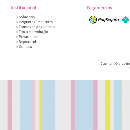
Institucional
Pagamentos
»
Sobre nós
»
Perguntas Frequentes
»
Formas de pagamento
»
Troca e devolução
»
Privacidade
»
Depoimentos
»
Contato
Copyright © arco-Iri
T