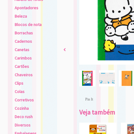
Apontadores
Beleza
Blocos de nota
Borrachas
Cadernos
Canetas
2
Carimbos
Cartões
Chaveiros
Clips
Colas
Corretivos
Pin It
Cozinha
Veja também
Deco rush
Diversos
Embalagens