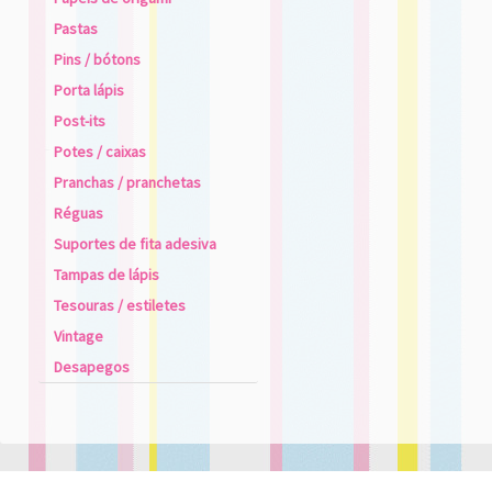
Pastas
Pins / bótons
Porta lápis
Post-its
Potes / caixas
Pranchas / pranchetas
Réguas
Suportes de fita adesiva
Tampas de lápis
Tesouras / estiletes
Vintage
Desapegos