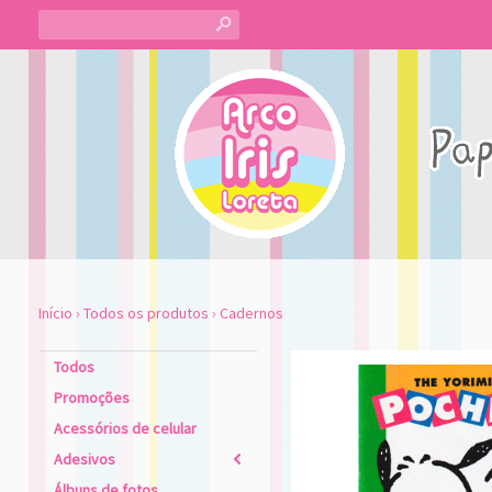
s
Início
›
Todos os produtos
›
Cadernos
Todos
Promoções
Acessórios de celular
Adesivos
2
Álbuns de fotos