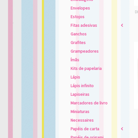
Envelopes
D
Estojos
Fitas adesivas
2
Ganchos
Grafites
Grampeadores
Ímãs
Kits de papelaria
Lápis
Lápis infinito
Lapiseiras
Marcadores de livro
Miniaturas
Necessaires
Papéis de carta
2
Papéis de origami