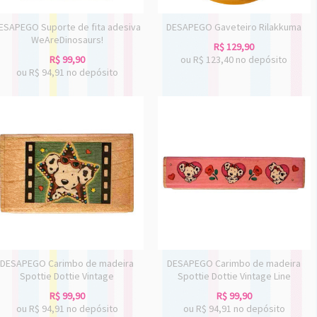
ESAPEGO Suporte de fita adesiva
DESAPEGO Gaveteiro Rilakkuma
WeAreDinosaurs!
R$
129,90
R$
99,90
ou R$
123,40
no depósito
ou R$
94,91
no depósito
DESAPEGO Carimbo de madeira
DESAPEGO Carimbo de madeira
Spottie Dottie Vintage
Spottie Dottie Vintage Line
R$
99,90
R$
99,90
ou R$
94,91
no depósito
ou R$
94,91
no depósito