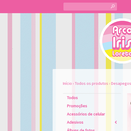
s
Início
›
Todos os produtos
›
Desapego
Todos
Promoções
Acessórios de celular
Adesivos
2
Álbuns de fotos