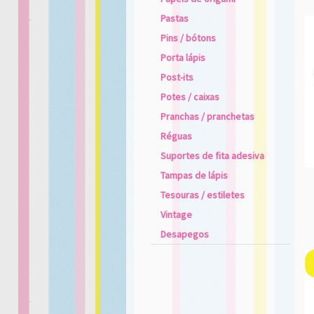
Pastas
Pins / bótons
Porta lápis
Post-its
Potes / caixas
Pranchas / pranchetas
Réguas
Suportes de fita adesiva
Tampas de lápis
Tesouras / estiletes
Vintage
Desapegos