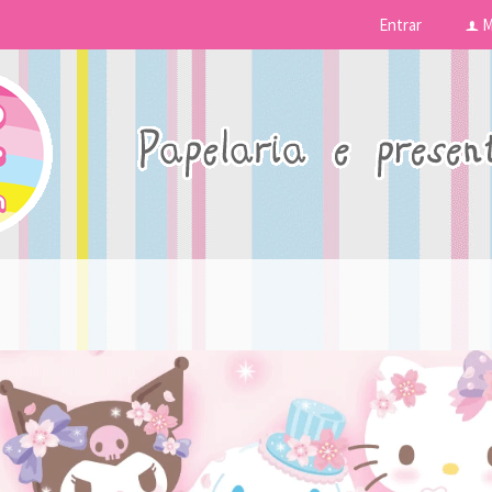
Entrar
M
f
s