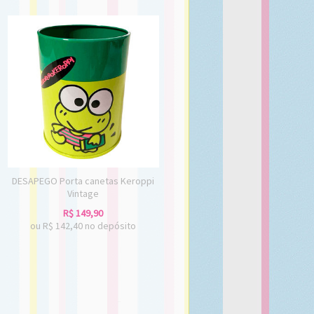
DESAPEGO Porta canetas Keroppi
Vintage
R$
149,90
ou R$
142,40
no depósito