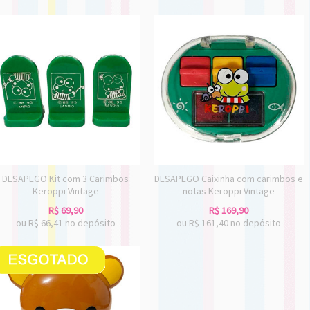
DESAPEGO Kit com 3 Carimbos
DESAPEGO Caixinha com carimbos e
Keroppi Vintage
notas Keroppi Vintage
R$
69,90
R$
169,90
ou R$
66,41
no depósito
ou R$
161,40
no depósito