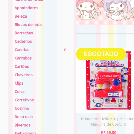
Apontadores
Beleza
Blocos de nota
Borrachas
Cadernos
Canetas
2
Carimbos
Cartões
Chaveiros
Clips
Colas
Corretivos
Cozinha
Deco rush
Brinquedo Hello Kitty Miniatu
Máquina de Costura
Diversos
R$
89,90
Embalagens