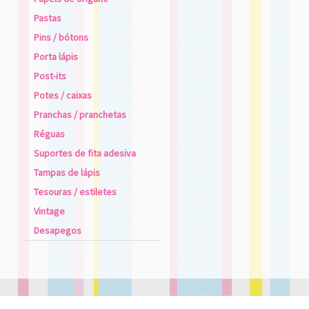
Pastas
Pins / bótons
Porta lápis
Post-its
Potes / caixas
Pranchas / pranchetas
Réguas
Suportes de fita adesiva
Tampas de lápis
Tesouras / estiletes
Vintage
Desapegos