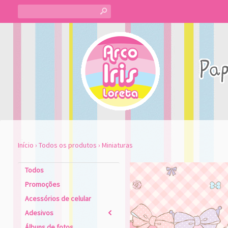
s
Início
›
Todos os produtos
›
Miniaturas
Todos
Promoções
Acessórios de celular
Adesivos
2
Álbuns de fotos