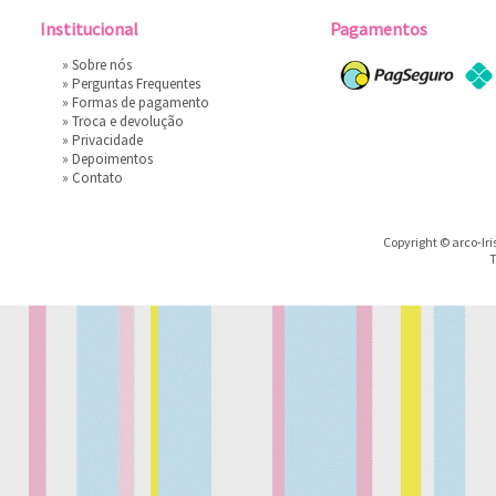
Institucional
Pagamentos
»
Sobre nós
»
Perguntas Frequentes
»
Formas de pagamento
»
Troca e devolução
»
Privacidade
»
Depoimentos
»
Contato
Copyright © arco-Iri
T