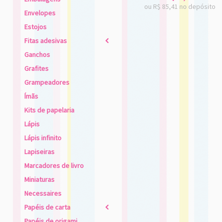
ou R$
85,41
no depósito
Envelopes
Estojos
Fitas adesivas
2
Ganchos
Grafites
Grampeadores
Ímãs
Kits de papelaria
Lápis
Lápis infinito
Lapiseiras
Marcadores de livro
Miniaturas
Necessaires
Papéis de carta
2
Papéis de origami