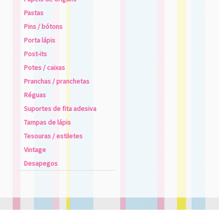
Pastas
Pins / bótons
Porta lápis
Post-its
Potes / caixas
Pranchas / pranchetas
Réguas
Suportes de fita adesiva
Tampas de lápis
Tesouras / estiletes
Vintage
Desapegos