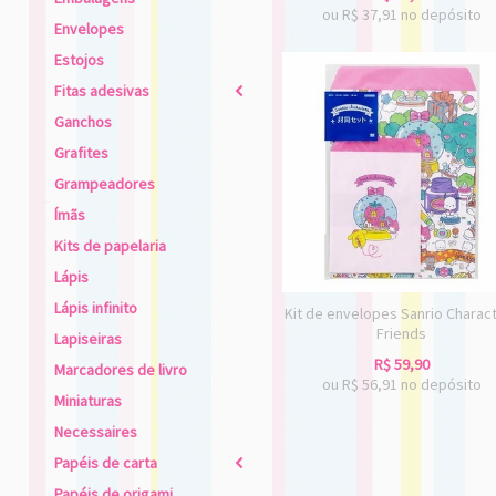
ou R$
37,91
no depósito
Envelopes
Estojos
Fitas adesivas
2
Ganchos
Grafites
Grampeadores
Ímãs
Kits de papelaria
Lápis
Lápis infinito
Kit de envelopes Sanrio Charac
Friends
Lapiseiras
R$
59,90
Marcadores de livro
ou R$
56,91
no depósito
Miniaturas
Necessaires
Papéis de carta
2
Papéis de origami