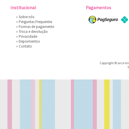
Institucional
Pagamentos
»
Sobre nós
»
Perguntas Frequentes
»
Formas de pagamento
»
Troca e devolução
»
Privacidade
»
Depoimentos
»
Contato
Copyright © arco-Iri
T