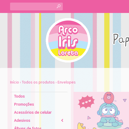
s
Início
›
Todos os produtos
›
Envelopes
Todos
Promoções
Acessórios de celular
Adesivos
2
Álbuns de fotos