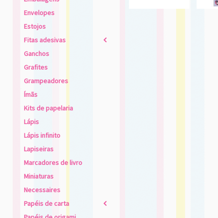
Envelopes
Estojos
Fitas adesivas
2
Ganchos
Grafites
Grampeadores
Ímãs
Kits de papelaria
Lápis
Lápis infinito
Lapiseiras
Marcadores de livro
Miniaturas
Necessaires
Papéis de carta
2
Papéis de origami