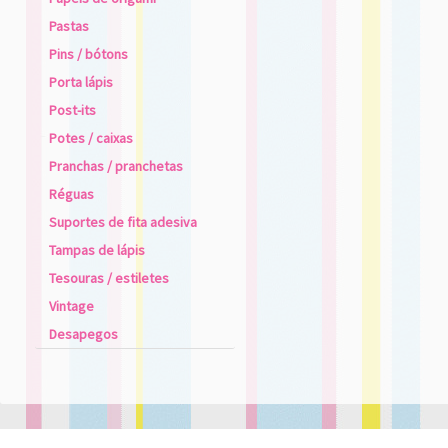
Pastas
Pins / bótons
Porta lápis
Post-its
Potes / caixas
Pranchas / pranchetas
Réguas
Suportes de fita adesiva
Tampas de lápis
Tesouras / estiletes
Vintage
Desapegos