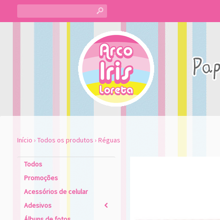
s
Início
›
Todos os produtos
›
Réguas
Todos
Promoções
Acessórios de celular
Adesivos
2
Álbuns de fotos