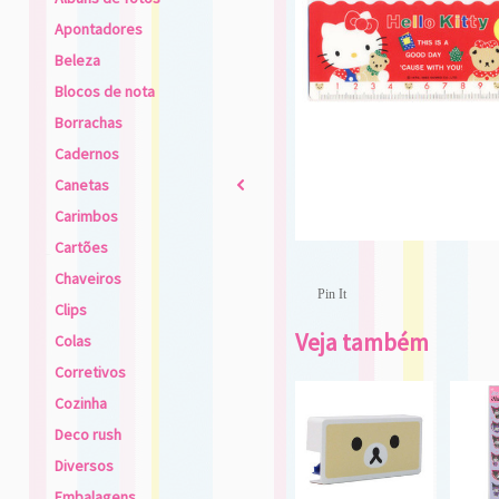
Apontadores
Beleza
Blocos de nota
Borrachas
Cadernos
Canetas
2
Carimbos
Cartões
Chaveiros
Pin It
Clips
Veja também
Colas
Corretivos
Cozinha
Deco rush
Diversos
Embalagens