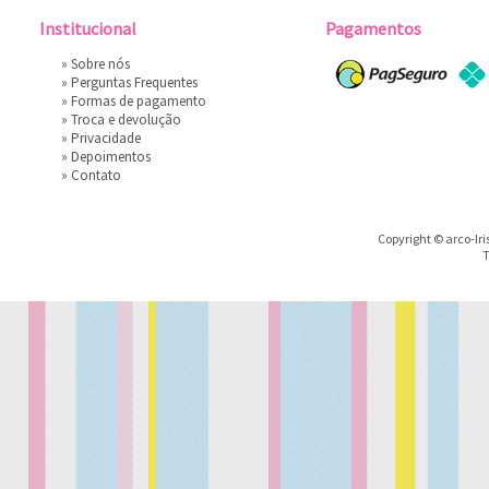
Institucional
Pagamentos
»
Sobre nós
»
Perguntas Frequentes
»
Formas de pagamento
»
Troca e devolução
»
Privacidade
»
Depoimentos
»
Contato
Copyright © arco-Iri
T