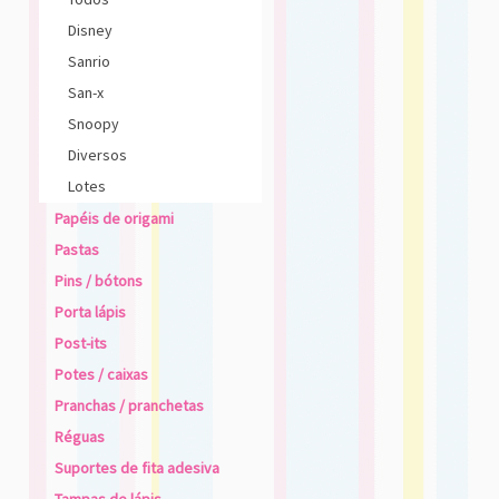
Disney
Sanrio
San-x
Snoopy
Diversos
Lotes
Papéis de origami
Pastas
Pins / bótons
Porta lápis
Post-its
Potes / caixas
Pranchas / pranchetas
Réguas
Suportes de fita adesiva