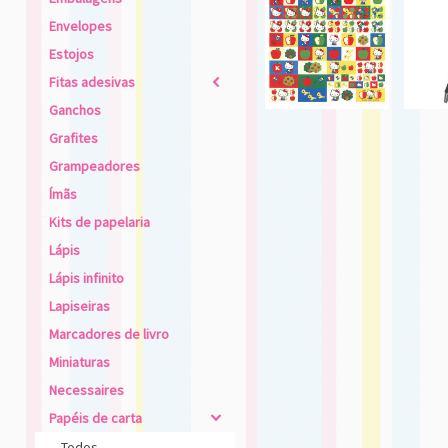
Envelopes
Estojos
Fitas adesivas
2
Ganchos
Grafites
Grampeadores
Ímãs
Kits de papelaria
Lápis
Lápis infinito
Lapiseiras
Marcadores de livro
Miniaturas
Necessaires
Papéis de carta
4
Todos