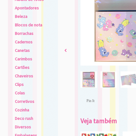
Apontadores
Beleza
Blocos de nota
Borrachas
Cadernos
Canetas
2
Carimbos
Cartões
Chaveiros
Clips
Colas
Corretivos
Pin It
Cozinha
Deco rush
Veja também
Diversos
Embalagens