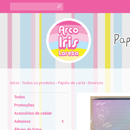
s
Início
›
Todos os produtos
›
Papéis de carta
›
Diversos
Todos
Promoções
Acessórios de celular
Adesivos
2
Álbuns de fotos