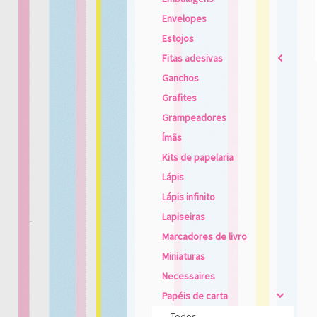
Envelopes
Estojos
Fitas adesivas
2
Ganchos
Grafites
Grampeadores
Ímãs
Kits de papelaria
Lápis
Lápis infinito
Lapiseiras
Marcadores de livro
Miniaturas
Necessaires
Papéis de carta
4
Todos