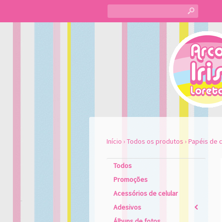
s
Início
›
Todos os produtos
›
Papéis de c
Todos
Promoções
Acessórios de celular
Adesivos
2
Álbuns de fotos