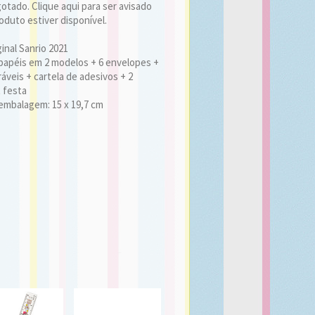
tado. Clique aqui para ser avisado
duto estiver disponível.
inal Sanrio 2021
papéis em 2 modelos + 6 envelopes +
áveis + cartela de adesivos + 2
t festa
embalagem: 15 x 19,7 cm