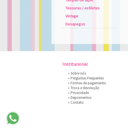
Tampas de lápis
Tesouras / estiletes
Vintage
Desapegos
Institucional
»
Sobre nós
»
Perguntas Frequentes
»
Formas de pagamento
»
Troca e devolução
»
Privacidade
»
Depoimentos
»
Contato