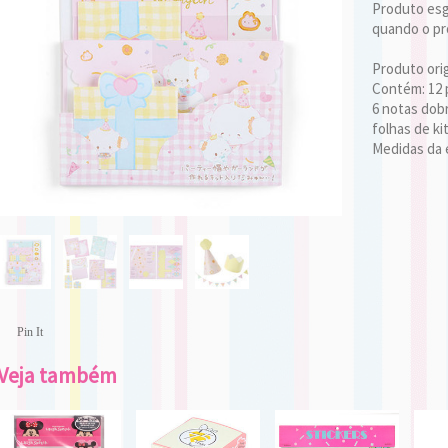
Produto esgo
quando o pro
Produto orig
Contém: 12 
6 notas dobr
folhas de ki
Medidas da 
Pin It
Veja também