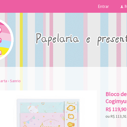
Entrar
M
f
arta
›
Sanrio
Bloco de
Cogimyu
R$
119,90
ou R$
113,91