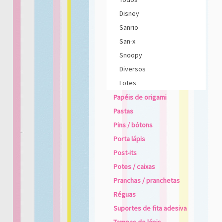
Disney
Sanrio
San-x
Snoopy
Diversos
Lotes
Papéis de origami
Pastas
Pins / bótons
Porta lápis
Post-its
Potes / caixas
Pranchas / pranchetas
Réguas
Suportes de fita adesiva