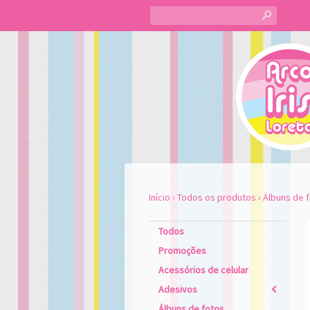
s
Início
›
Todos os produtos
›
Álbuns de 
Todos
Promoções
Acessórios de celular
Adesivos
2
Álbuns de fotos