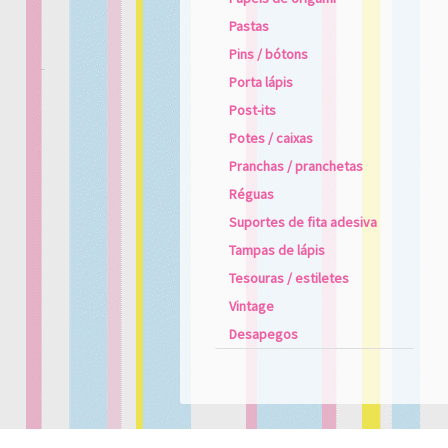
Pastas
Pins / bótons
Porta lápis
Post-its
Potes / caixas
Pranchas / pranchetas
Réguas
Suportes de fita adesiva
Tampas de lápis
Tesouras / estiletes
Vintage
Desapegos