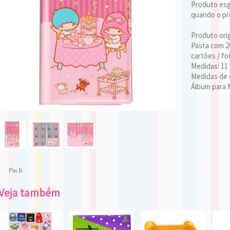
Produto esgo
quando o pro
Produto orig
Pasta com 20
cartões / fo
Medidas: 11 
Medidas de c
Álbum para f
Pin It
Veja também