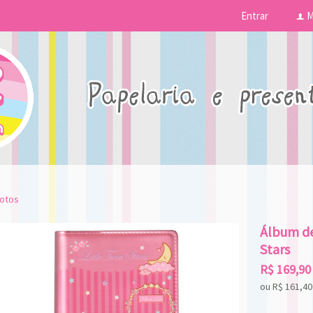
Entrar
M
f
fotos
Álbum de
Stars
R$
169,90
ou R$
161,40