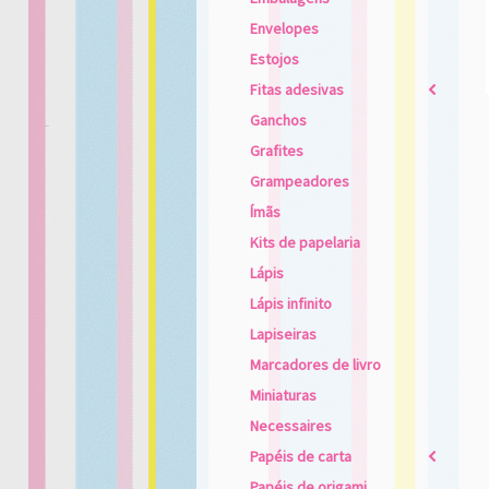
Envelopes
Estojos
Fitas adesivas
2
Ganchos
Grafites
Grampeadores
Ímãs
Kits de papelaria
Lápis
Lápis infinito
Lapiseiras
Marcadores de livro
Miniaturas
Necessaires
Papéis de carta
2
Papéis de origami