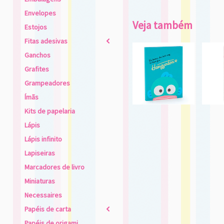
Envelopes
Veja também
Estojos
Fitas adesivas
2
Ganchos
Grafites
Grampeadores
Ímãs
Kits de papelaria
Lápis
Lápis infinito
Lapiseiras
Marcadores de livro
Miniaturas
Necessaires
Papéis de carta
2
Papéis de origami