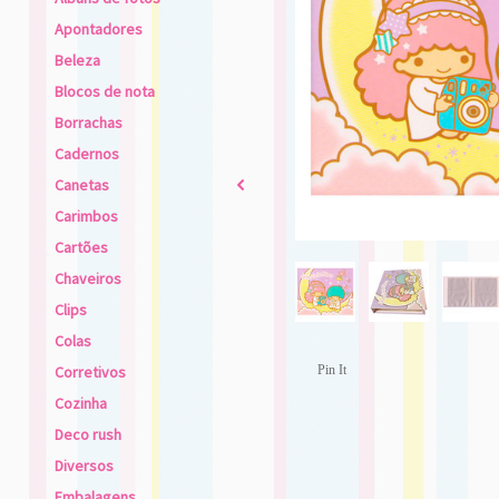
Apontadores
Beleza
Blocos de nota
Borrachas
Cadernos
Canetas
2
Carimbos
Cartões
Chaveiros
Clips
Colas
Corretivos
Pin It
Cozinha
Deco rush
Diversos
Embalagens