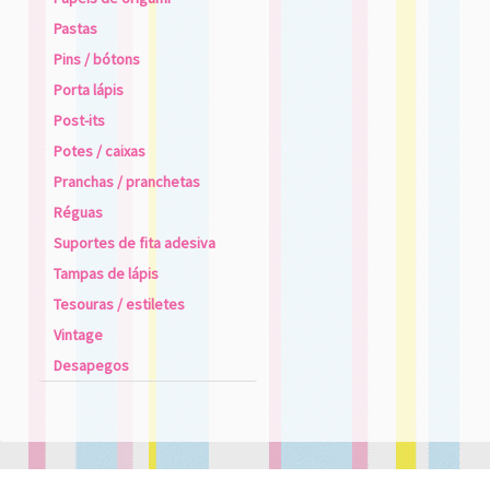
Pastas
Pins / bótons
Porta lápis
Post-its
Potes / caixas
Pranchas / pranchetas
Réguas
Suportes de fita adesiva
Tampas de lápis
Tesouras / estiletes
Vintage
Desapegos