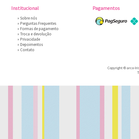
Institucional
Pagamentos
»
Sobre nós
»
Perguntas Frequentes
»
Formas de pagamento
»
Troca e devolução
»
Privacidade
»
Depoimentos
»
Contato
Copyright © arco-Iri
T