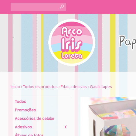
s
Início
›
Todos os produtos
›
Fitas adesivas
›
Washi tapes
Todos
Promoções
Acessórios de celular
Adesivos
2
Álbuns de fotos