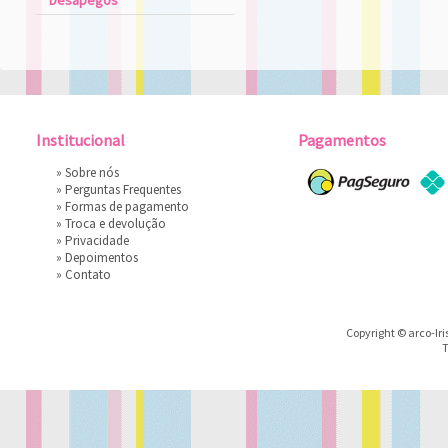
Desapegos
Institucional
Pagamentos
»
Sobre nós
»
Perguntas Frequentes
»
Formas de pagamento
»
Troca e devolução
»
Privacidade
»
Depoimentos
»
Contato
Copyright © arco-Iri
T