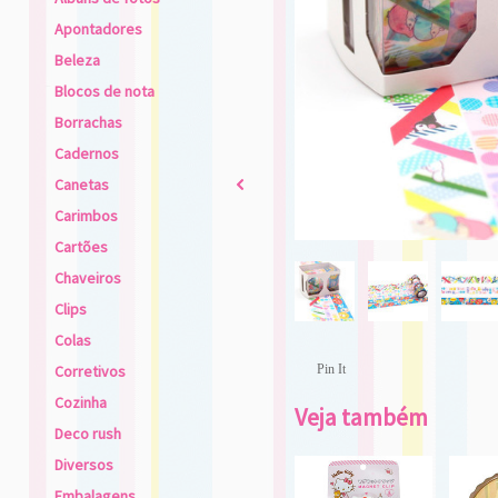
Apontadores
Beleza
Blocos de nota
Borrachas
Cadernos
Canetas
2
Carimbos
Cartões
Chaveiros
Clips
Colas
Corretivos
Pin It
Cozinha
Veja também
Deco rush
Diversos
Embalagens