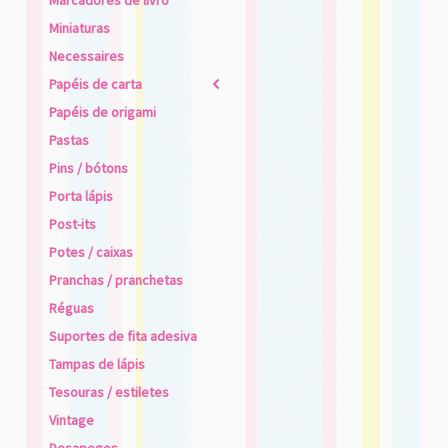
Marcadores de livro
Miniaturas
Necessaires
Papéis de carta
2
Papéis de origami
Pastas
Pins / bótons
Porta lápis
Post-its
Potes / caixas
Pranchas / pranchetas
Réguas
Suportes de fita adesiva
Tampas de lápis
Tesouras / estiletes
Vintage