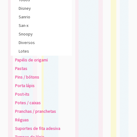
Disney
Sanrio
San-x
Snoopy
Diversos
Lotes
Papéis de origami
Pastas
Pins / bótons
Porta lápis
Post-its
Potes / caixas
Pranchas / pranchetas
Réguas
Suportes de fita adesiva