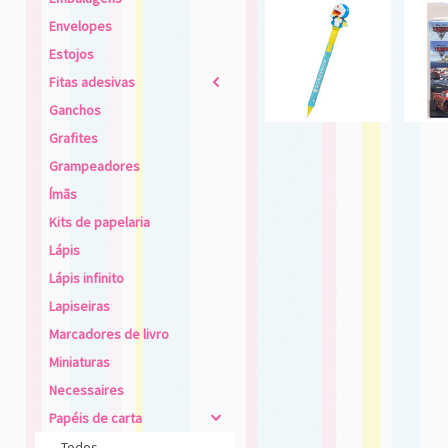
Envelopes
Estojos
Fitas adesivas
2
Ganchos
Grafites
Grampeadores
Ímãs
Kits de papelaria
Lápis
Lápis infinito
Lapiseiras
Marcadores de livro
Miniaturas
Necessaires
Papéis de carta
4
Todos