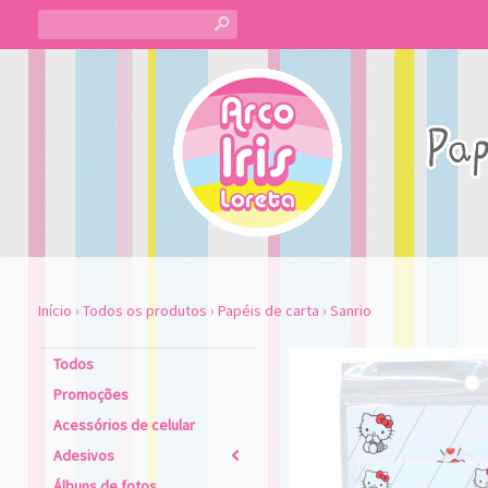
s
Início
›
Todos os produtos
›
Papéis de carta
›
Sanrio
Todos
Promoções
Acessórios de celular
Adesivos
2
Álbuns de fotos