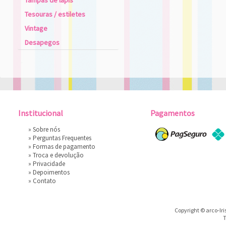
Tampas de lápis
Tesouras / estiletes
Vintage
Desapegos
Institucional
Pagamentos
»
Sobre nós
»
Perguntas Frequentes
»
Formas de pagamento
»
Troca e devolução
»
Privacidade
»
Depoimentos
»
Contato
Copyright © arco-Iri
T