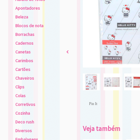
Apontadores
Beleza
Blocos de nota
Borrachas
Cadernos
Canetas
2
Carimbos
Cartões
Chaveiros
Clips
Colas
Corretivos
Pin It
Cozinha
Deco rush
Veja também
Diversos
Embalagens