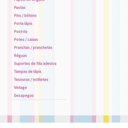
Pastas
Pins / bótons
Porta lápis
Post-its
Potes / caixas
Pranchas / pranchetas
Réguas
Suportes de fita adesiva
Tampas de lápis
Tesouras / estiletes
Vintage
Desapegos