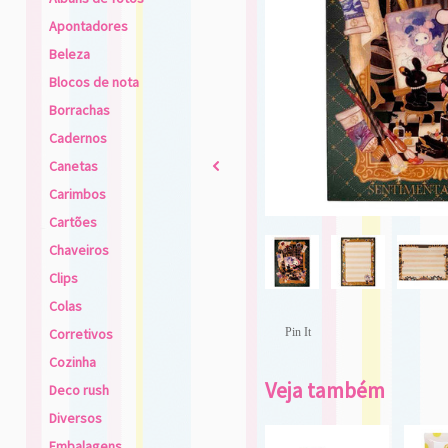
Apontadores
Beleza
Blocos de nota
Borrachas
Cadernos
Canetas
2
Carimbos
Cartões
Chaveiros
Clips
Colas
Corretivos
Pin It
Cozinha
Veja também
Deco rush
Diversos
Embalagens