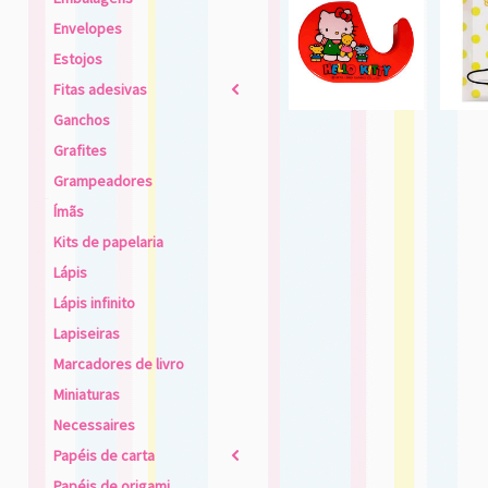
Envelopes
Estojos
Fitas adesivas
2
Ganchos
Grafites
Grampeadores
Ímãs
Kits de papelaria
Lápis
Lápis infinito
Lapiseiras
Marcadores de livro
Miniaturas
Necessaires
Papéis de carta
2
Papéis de origami