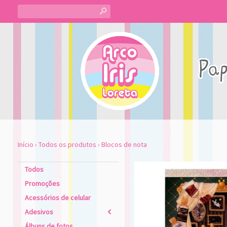
s
Início
›
Todos os produtos
›
Blocos de nota
Todos
Promoções
Acessórios de celular
Adesivos
2
Álbuns de fotos