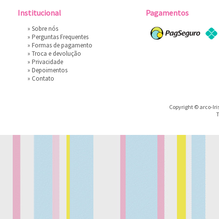
Institucional
Pagamentos
»
Sobre nós
»
Perguntas Frequentes
»
Formas de pagamento
»
Troca e devolução
»
Privacidade
»
Depoimentos
»
Contato
Copyright © arco-Iri
T