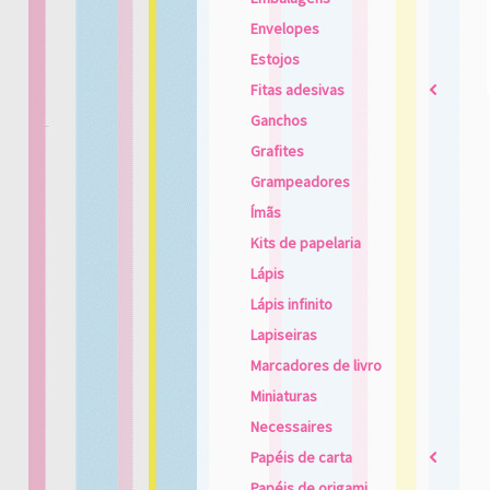
Envelopes
Estojos
Fitas adesivas
2
Ganchos
Grafites
Grampeadores
Ímãs
Kits de papelaria
Lápis
Lápis infinito
Lapiseiras
Marcadores de livro
Miniaturas
Necessaires
Papéis de carta
2
Papéis de origami