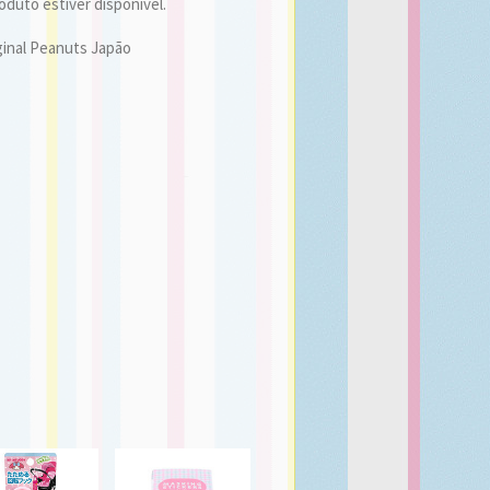
duto estiver disponível.
ginal Peanuts Japão