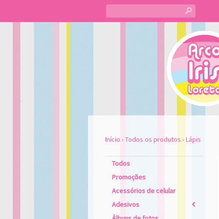
s
Início
›
Todos os produtos
›
Lápis
Todos
Promoções
Acessórios de celular
Adesivos
2
Álbuns de fotos