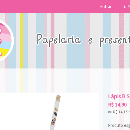
Entrar
M
f
Lápis B 
R$
14,90
ou R$
14,15
Produto esgo