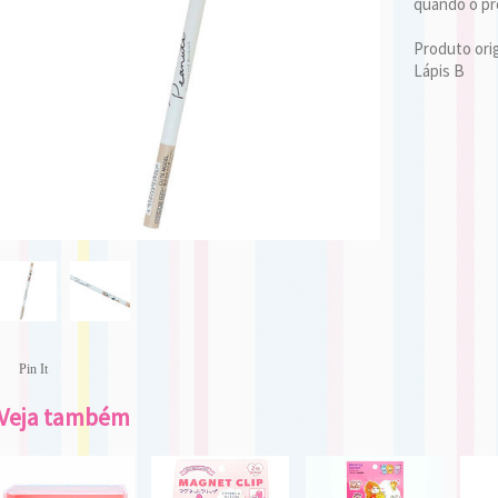
quando o pro
Produto ori
Lápis B
Pin It
Veja também