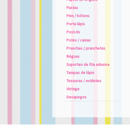
Pastas
Pins / bótons
Porta lápis
Post-its
Potes / caixas
Pranchas / pranchetas
Réguas
Suportes de fita adesiva
Tampas de lápis
Tesouras / estiletes
Vintage
Desapegos