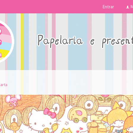
Entrar
M
f
arta