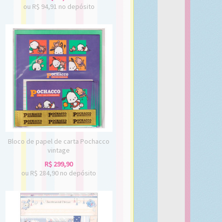
ou R$
94,91
no depósito
Bloco de papel de carta Pochacco
vintage
R$
299,90
ou R$
284,90
no depósito