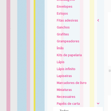
Envelopes
Estojos
Fitas adesivas
2
Ganchos
Grafites
Grampeadores
Ímãs
Kits de papelaria
Lápis
Lápis infinito
B
Lapiseiras
Marcadores de livro
Miniaturas
Necessaires
Papéis de carta
4
Todos