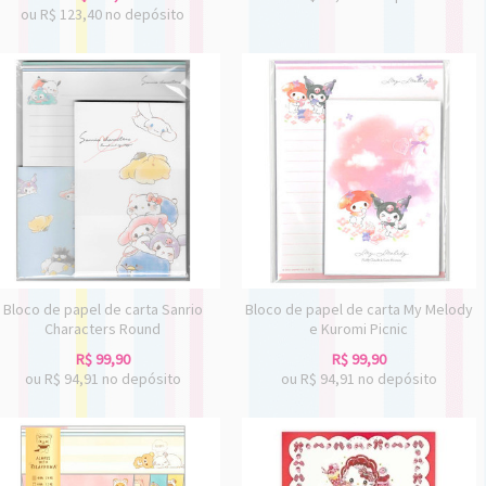
ou R$
123,40
no depósito
Bloco de papel de carta Sanrio
Bloco de papel de carta My Melody
Characters Round
e Kuromi Picnic
R$
99,90
R$
99,90
ou R$
94,91
no depósito
ou R$
94,91
no depósito