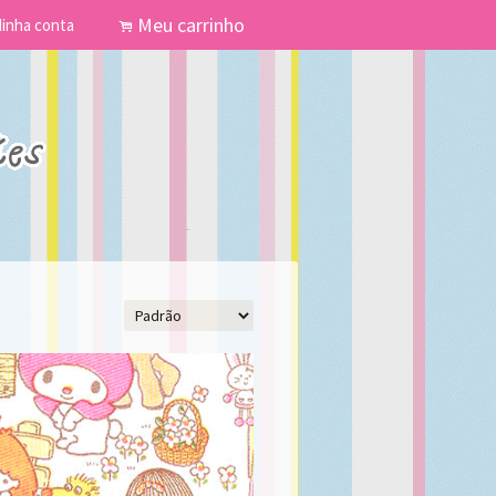
Meu carrinho
inha conta
.