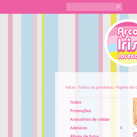
s
Início
›
Todos os produtos
›
Papéis de c
Todos
Promoções
Acessórios de celular
Adesivos
2
Álbuns de fotos