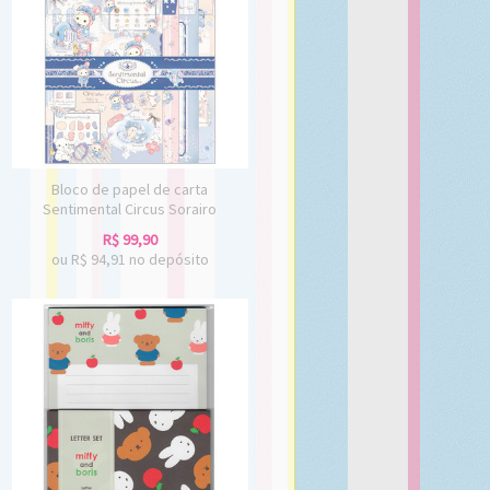
Bloco de papel de carta
Sentimental Circus Sorairo
R$
99,90
ou R$
94,91
no depósito