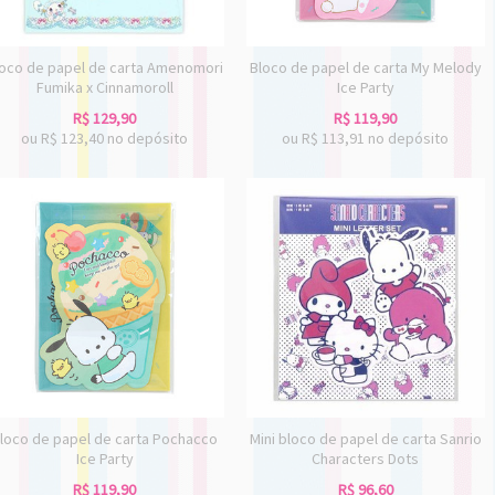
loco de papel de carta Amenomori
Bloco de papel de carta My Melody
Fumika x Cinnamoroll
Ice Party
R$
129,90
R$
119,90
ou R$
123,40
no depósito
ou R$
113,91
no depósito
loco de papel de carta Pochacco
Mini bloco de papel de carta Sanrio
Ice Party
Characters Dots
R$
119,90
R$
96,60