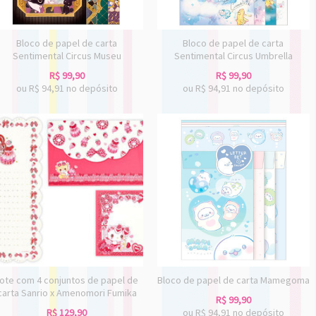
Bloco de papel de carta
Bloco de papel de carta
Sentimental Circus Museu
Sentimental Circus Umbrella
R$
99,90
R$
99,90
ou R$
94,91
no depósito
ou R$
94,91
no depósito
ote com 4 conjuntos de papel de
Bloco de papel de carta Mamegoma
carta Sanrio x Amenomori Fumika
R$
99,90
R$
129,90
ou R$
94,91
no depósito