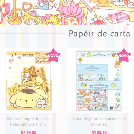
Bloco de papel de carta
Bloco de papel de carta San-x
PompomPurin Picnic
Universe
R$
99,90
R$
99,90