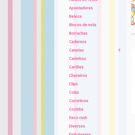
Apontadores
Beleza
Blocos de nota
Borrachas
Cadernos
Canetas
2
Carimbos
Cartões
Chaveiros
Clips
Colas
Corretivos
Cozinha
Deco rush
Diversos
Embalagens