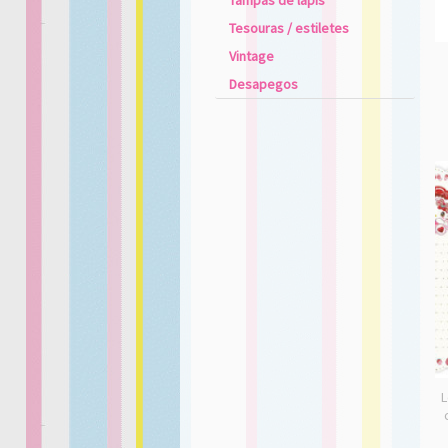
Tampas de lápis
Tesouras / estiletes
Vintage
Desapegos
L