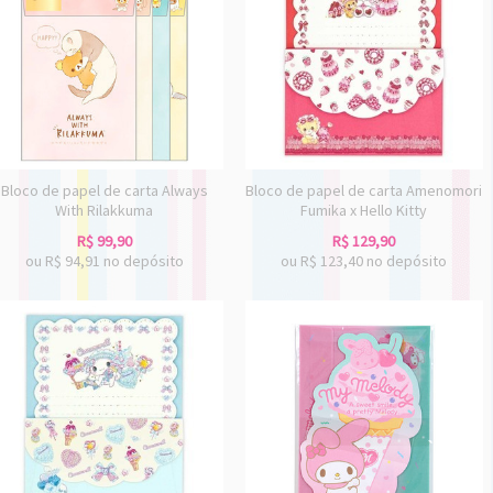
Bloco de papel de carta Always
Bloco de papel de carta Amenomori
With Rilakkuma
Fumika x Hello Kitty
R$
99,90
R$
129,90
ou R$
94,91
no depósito
ou R$
123,40
no depósito