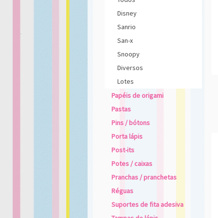
Disney
Sanrio
San-x
Snoopy
Diversos
Lotes
Papéis de origami
Pastas
Pins / bótons
Porta lápis
Post-its
Potes / caixas
Pranchas / pranchetas
Réguas
Suportes de fita adesiva