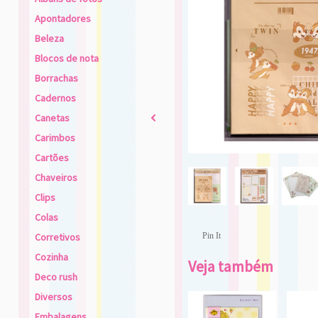
Apontadores
Beleza
Blocos de nota
Borrachas
Cadernos
Canetas
2
Carimbos
Cartões
Chaveiros
Clips
Colas
Corretivos
Pin It
Cozinha
Veja também
Deco rush
Diversos
Embalagens