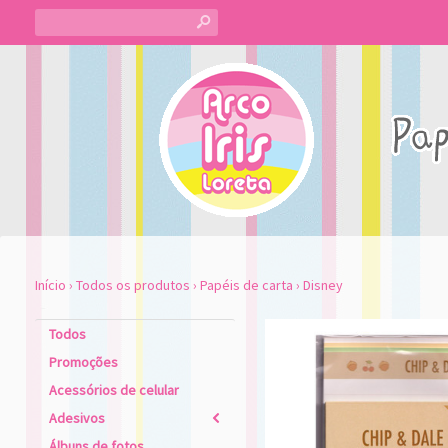
s
Início
›
Todos os produtos
›
Papéis de carta
›
Disney
Todos
Promoções
Acessórios de celular
Adesivos
2
Álbuns de fotos