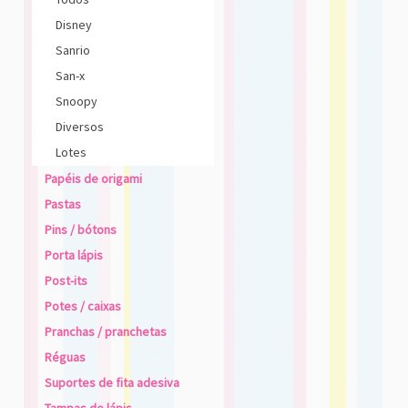
Disney
Sanrio
San-x
Snoopy
Diversos
Lotes
Papéis de origami
Pastas
Pins / bótons
Porta lápis
Post-its
Potes / caixas
Pranchas / pranchetas
Réguas
Suportes de fita adesiva