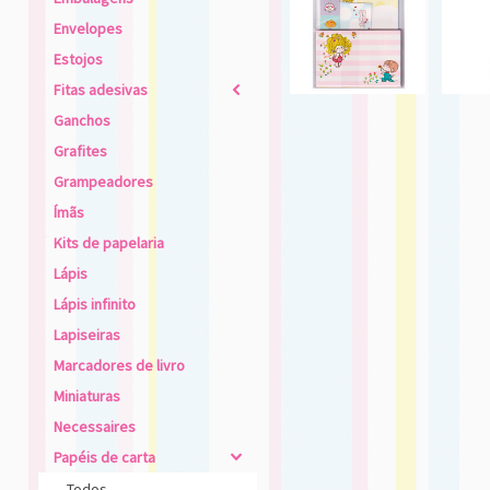
Envelopes
Estojos
Fitas adesivas
2
Ganchos
Grafites
Grampeadores
Ímãs
Kits de papelaria
Lápis
Lápis infinito
Lapiseiras
Marcadores de livro
Miniaturas
Necessaires
Papéis de carta
4
Todos